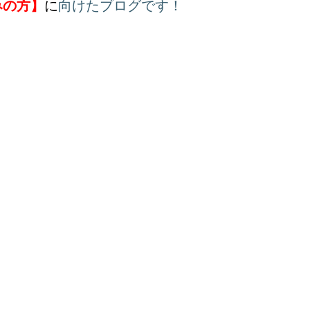
みの方】
に
向けたブログです！