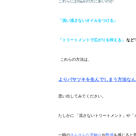
これらにお悩みの方に多いのが
「
洗い流さないオイルをつける」
「
トリートメントで広がりを抑える」
など
これらの方法は、
よりパサツキを生んでしまう方法なん
思い出してみてください。
たしかに 「流さないトリートメント」や「
一時の
さらさらな手触り
や
艶感
を感じると