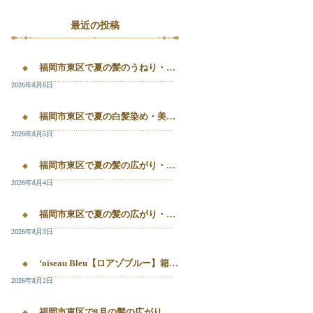
最近の投稿
福岡市東区で夏の髪のうねり・白髪染め・美容液カラーを相談するなら｜箱崎・千早のL’oiseau Bleu
2026年8月6日
福岡市東区で夏の白髪染め・美容液カラー・髪質改善を相談したい方へ｜箱崎・千早のL’oiseau Bleu
2026年8月5日
福岡市東区で夏の髪の広がり・白髪染め・美容液カラーを相談したい方へ｜箱崎・千早のL’oiseau Bleu
2026年8月4日
福岡市東区で夏の髪の広がり・白髪染め・美容液カラーを相談したい方へ｜箱崎・千早のL’oiseau Bleu
2026年8月3日
‘oiseau Bleu【ロアゾブルー】箱崎店】 福岡市東区箱崎で、夏の白髪染めやカラー後の毛先のパサつき、髪の艶不足が気になる方へ。
2026年8月2日
福岡市東区で8月の髪の広がり・白髪染め・美容液カラーを相談するなら