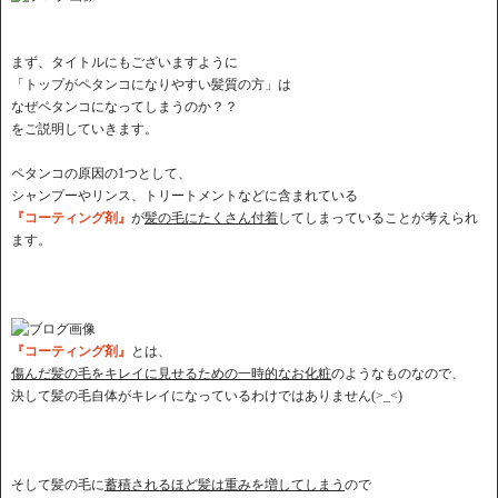
まず、タイトルにもございますように
「トップがペタンコになりやすい髪質の方」は
なぜペタンコになってしまうのか？？
をご説明していきます。
ペタンコの原因の1つとして、
シャンプーやリンス、トリートメントなどに含まれている
『コーティング剤』
が
髪の毛にたくさん付着
してしまっていることが考えられ
ます。
『コーティング剤』
とは、
傷んだ髪の毛をキレイに見せるための一時的なお化粧
のようなものなので、
決して髪の毛自体がキレイになっているわけではありません(>_<)
そして髪の毛に
蓄積されるほど髪は重みを増してしまう
ので