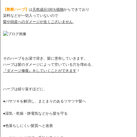
【艶髪ハーブ】
は
天然成分100％植物
からできており
染料などが一切入っていないので
髪や頭皮へのダメージが全くございません
。
そのハーブをお湯で溶き、髪に塗布していきます。
ハーブは髪のダメージによって空いている穴を埋める、
『ダメージ修復』をしていくことができます
！
ハーブは繰り返すほどに、
●パサツキを解消し、まとまりのあるツヤツヤ髪へ
●湿気・乾燥・静電気などから髪を守る
●色落ちしにくい髪質へと改善