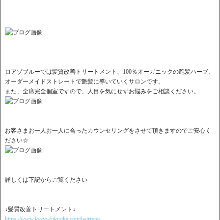
ロアゾブルーでは髪質改善トリートメント、100％オーガニックの艶髪ハーブ、
オーダーメイドストレートで艶髪に導いていくサロンです。
また、全席完全個室ですので、人目を気にせずお悩みをご相談ください。
お客さまお一人お一人に合ったカウンセリングをさせて頂きますのでご安心く
ださい☆
詳しくは下記からご覧ください
↓髪質改善トリートメント↓
https://www.loazo-fukuoka.com/hairtype