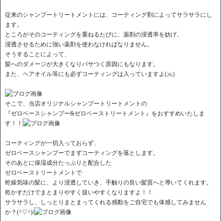
従来のシャンプートリートメントには、コーティング剤によってサラサラにし
ます。
ところがそのコーティングを重ねるたびに、薬剤の浸透率を妨げ、
浸透させるために強い薬剤を使わなければなりません。
そうすることによって、
髪へのダメージが大きくなりパサつく原因にもなります。
また、ヘアオイル等にも必ずコーティングは入っていますよ(;o;)
そこで、当店オリジナルシャンプートリートメントの
『ゼロベースシャンプー&ゼロベーストリートメント』をおすすめいたしま
す！！
コーティングが一切入っておらず、
ゼロベースシャンプーでまずコーティングを落とします。
そのあとに保湿成分たっぷりと配合した
ゼロベーストリートメントで
乾燥気味の髪に、より浸透していき、手触りの良い髪質へと導いてくれます。
乾かすだけでまとまりやすく扱いやすくなりますよ！！
サラサラし、しっとりまとまってくれる感動をご自宅でも体感してみません
か？(^▽^)/