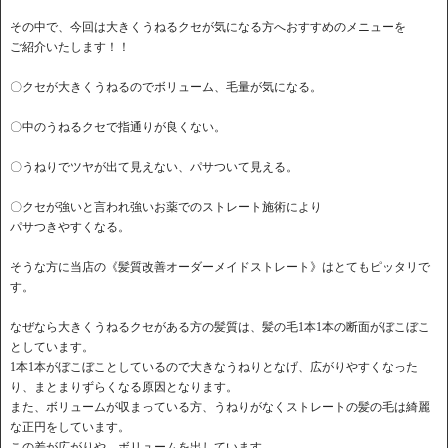
その中で、今回は大きくうねるクセが気になる方へおすすめのメニューを
ご紹介いたします！！
〇クセが大きくうねるのでボリューム、毛量が気になる。
〇中のうねるクセで指通りが良くない。
〇うねりでツヤが出て見えない、パサついて見える。
〇クセが強いと言われ強いお薬でのストレート施術により
パサつきやすくなる。
そうな方に当店の《髪質改善オーダーメイドストレート》はとてもピッタリで
す。
なぜなら大きくうねるクセがある方の髪質は、髪の毛1本1本の断面がぼこぼこ
としています。
1本1本がぼこぼことしているので大きなうねりとなげ、広がりやすくなった
り、まとまりずらくなる原因となります。
また、ボリュームが収まっている方、うねりがなくストレートの髪の毛は綺麗
な正円をしています。
この差が広がりや、ボリュームを出しています。