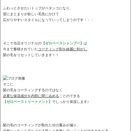
ふわっとさせたいトップがペタンコになり、
逆にまとまりが欲しい毛先にかけて
広がりやすいスタイルになっていってしまうのです・・・
そこで当店オリジナルの
【ゼロベースシャンプー】
は
今まで蓄積されていた
コーティング剤を綺麗に剥がし
、
髪の毛をリセットしていきます！！
そこに、
髪の毛をコーティングするのではなく
必要な保湿成分を内部に閉じ込める
ことのできる
【ゼロベーストリートメント】
でしっかり保湿します♪
髪の毛のコーティングが取れた分の重みが減り、
自然にふわっと立ち上がる髪へと改善していくことができます
☆彡