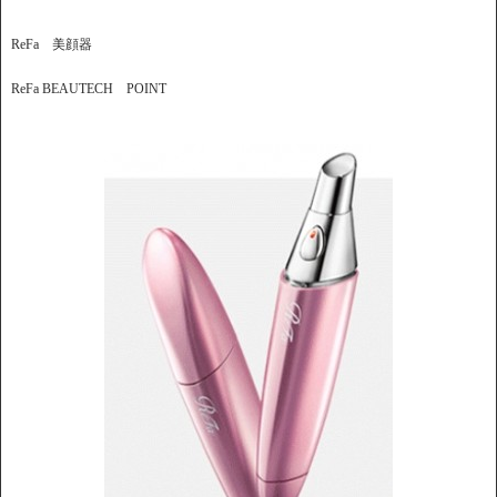
ReFa 美顔器
ReFa BEAUTECH POINT