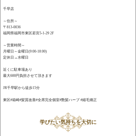
千早店
～住所～
〒813-0036
福岡県福岡市東区若宮5-1-29 2F
～営業時間～
月曜日～金曜日(9:00-18:00)
定休日→水曜日
近くに駐車場あり
最大600円負担させて頂きます
JR千早駅から徒歩15分
東区#箱崎#髪質改善#全席完全個室#艶髪ハーブ #縮毛矯正
学びたい気持ちを大切に