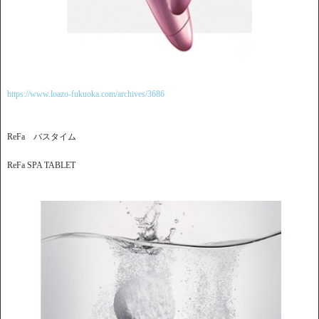
https://www.loazo-fukuoka.com/archives/3686
ReFa バスタイム
ReFa SPA TABLET