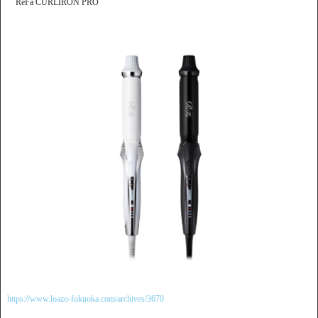
ReFa CURLIRON PRO
https://www.loazo-fukuoka.com/archives/3670