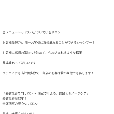
全メニューヘッドスパがついているサロン
お客様愛100%、唯一お客様に直接触れることができるシャンプー！
お客様に感謝の気持ちを込めて、包み込まれるような指圧
是非味わってほしいです
クチコミにも高評価多数で、当店のお客様愛の象徴でもあります！
「髪質改善専門サロン － 個室で叶える、艶髪とダメージケア」
髪質改善歴12年！
全席個室の安心なサロン♪
是非ご来店ください(^^♪