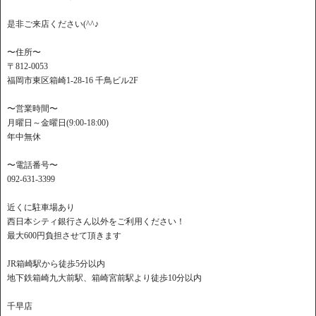
是非ご来店ください(^^♪
〜住所〜
〒812-0053
福岡市東区箱崎1-28-16 千鳥ビル2F
〜営業時間〜
月曜日～金曜日(9:00-18:00)
年中無休
〜電話番号〜
092-631-3399
近くに駐車場あり
西日本シティ銀行さん以外をご利用ください！
最大600円負担させて頂きます
JR箱崎駅から徒歩5分以内
地下鉄箱崎九大前駅、箱崎宮前駅より徒歩10分以内
千早店