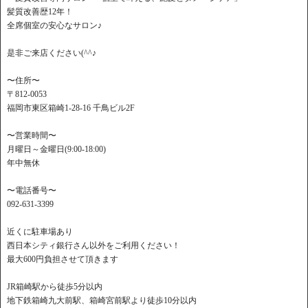
髪質改善歴12年！
全席個室の安心なサロン♪
是非ご来店ください(^^♪
〜住所〜
〒812-0053
福岡市東区箱崎1-28-16 千鳥ビル2F
〜営業時間〜
月曜日～金曜日(9:00-18:00)
年中無休
〜電話番号〜
092-631-3399
近くに駐車場あり
西日本シティ銀行さん以外をご利用ください！
最大600円負担させて頂きます
JR箱崎駅から徒歩5分以内
地下鉄箱崎九大前駅、箱崎宮前駅より徒歩10分以内