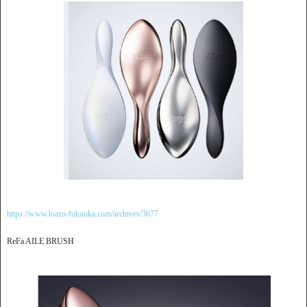
https://www.loazo-fukuoka.com/archives/3677
ReFa AILE BRUSH