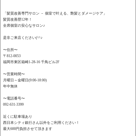
「髪質改善専門サロン － 個室で叶える、艶髪とダメージケア」
髪質改善歴12年！
全席個室の安心なサロン♪
是非ご来店ください(^^♪
〜住所〜
〒812-0053
福岡市東区箱崎1-28-16 千鳥ビル2F
〜営業時間〜
月曜日～金曜日(9:00-18:00)
年中無休
〜電話番号〜
092-631-3399
近くに駐車場あり
西日本シティ銀行さん以外をご利用ください！
最大600円負担させて頂きます