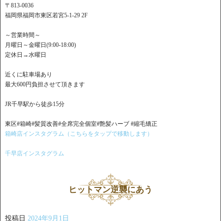
〒813-0036
福岡県福岡市東区若宮5-1-29 2F
～営業時間～
月曜日～金曜日(9:00-18:00)
定休日→水曜日
近くに駐車場あり
最大600円負担させて頂きます
JR千早駅から徒歩15分
東区#箱崎#髪質改善#全席完全個室#艶髪ハーブ #縮毛矯正
箱崎店インスタグラム（こちらをタップで移動します）
千早店インスタグラム
ヒットマン逆襲にあう
投稿日
2024年9月1日