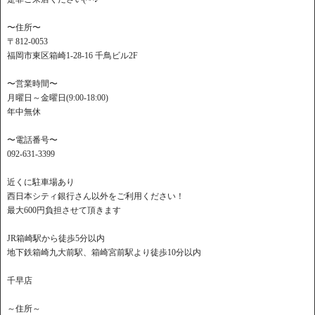
〜住所〜
〒812-0053
福岡市東区箱崎1-28-16 千鳥ビル2F
〜営業時間〜
月曜日～金曜日(9:00-18:00)
年中無休
〜電話番号〜
092-631-3399
近くに駐車場あり
西日本シティ銀行さん以外をご利用ください！
最大600円負担させて頂きます
JR箱崎駅から徒歩5分以内
地下鉄箱崎九大前駅、箱崎宮前駅より徒歩10分以内
千早店
～住所～