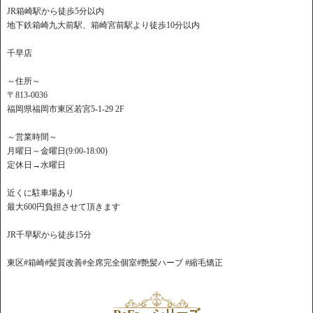
JR箱崎駅から徒歩5分以内
地下鉄箱崎九大前駅、箱崎宮前駅より徒歩10分以内
千早店
～住所～
〒813-0036
福岡県福岡市東区若宮5-1-29 2F
～営業時間～
月曜日～金曜日(9:00-18:00)
定休日→水曜日
近くに駐車場あり
最大600円負担させて頂きます
JR千早駅から徒歩15分
東区#箱崎#髪質改善#全席完全個室#艶髪ハーブ #縮毛矯正