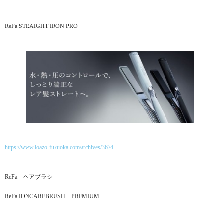
ReFa STRAIGHT IRON PRO
https://www.loazo-fukuoka.com/archives/3674
ReFa ヘアブラシ
ReFa IONCAREBRUSH PREMIUM