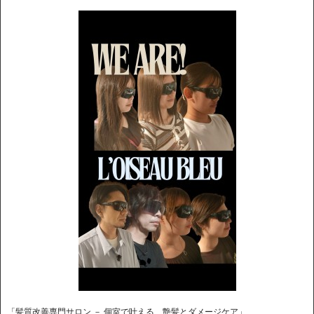
「髪質改善専門サロン － 個室で叶える、艶髪とダメージケア」