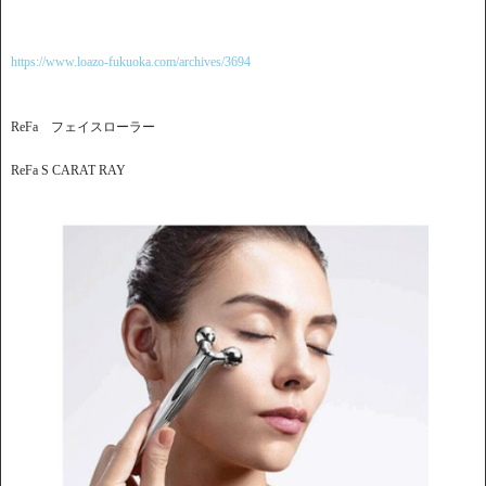
https://www.loazo-fukuoka.com/archives/3694
ReFa フェイスローラー
ReFa S CARAT RAY