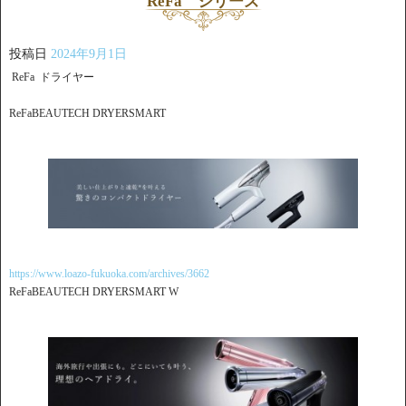
ReFa シリーズ
投稿日
2024年9月1日
ReFa ドライヤー
ReFaBEAUTECH DRYERSMART
https://www.loazo-fukuoka.com/archives/3662
ReFaBEAUTECH DRYERSMART W