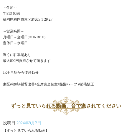
～住所～
〒813-0036
福岡県福岡市東区若宮5-1-29 2F
～営業時間～
月曜日～金曜日(9:00-18:00)
定休日→水曜日
近くに駐車場あり
最大600円負担させて頂きます
JR千早駅から徒歩15分
東区#箱崎#髪質改善#全席完全個室#艶髪ハーブ #縮毛矯正
ずっと見ていられる動画、音で癒されてください
投稿日
2024年9月2日
【ずっと見ていられる動画】