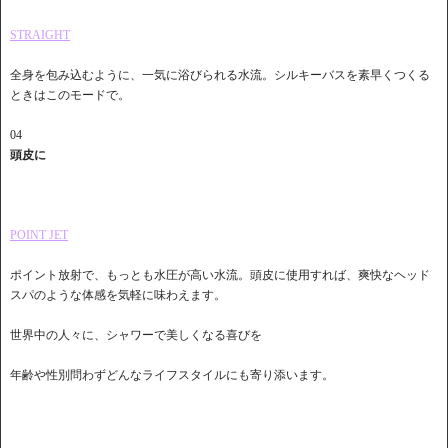
STRAIGHT
全身を包み込むように、一気に浴びられる水流。シルキーバスを素早くつくる
ときはこのモードで。
04
頭皮に
POINT JET
ポイント放射で、もっとも水圧が高い水流。頭皮に使用すれば、爽快なヘッド
スパのような体感を気軽に味わえます。
世界中の人々に、シャワーで美しくなる喜びを
年齢や性別問わずどんなライフスタイルにも寄り添います。