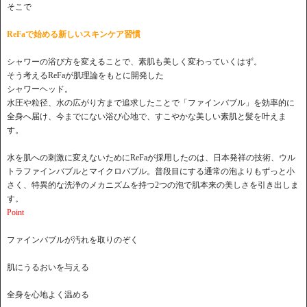
そこで
ReFaで始める新しいスキンケア習慣
シャワーの浴び方を変えることで、素肌も美しく変わっていくはず。
そう考えるReFaが肌理論をもとに開発した
シャワーヘッド。
水圧や粒径、水の広がり方まで追求したことで「ファインバブル」を効率的に
全身へ届け、今までにない浴び心地で、すこやかな美しい素肌と髪を叶えま
す。
水を肌への刺激に変えないためにReFaが採用したのは、日本発祥の技術、ウル
トラファインバブルとマイクロバブル。普段目にする通常の泡よりもずっと小
さく、特異的な洗浄のメカニズムを持つ2つの泡で肌本来の美しさを引き出しま
す。
Point
ファインバブルが汚れを取りのぞく
肌にうるおいを与える
全身を心地よく温める