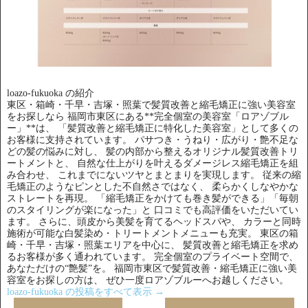
loazo-fukuoka の紹介
東区・箱崎・千早・吉塚・照葉で髪質改善と縮毛矯正に強い美容室
をお探しなら 福岡市東区にある**完全個室の美容室「ロアゾブル
ー」**は、 「髪質改善と縮毛矯正に特化した美容室」として多くの
お客様に支持されています。 パサつき・うねり・広がり・艶不足な
どの髪の悩みに対し、 髪の内部から整えるオリジナル髪質改善トリ
ートメントと、 自然な仕上がりを叶えるダメージレス縮毛矯正を組
み合わせ、 これまでにないツヤとまとまりを実現します。 従来の縮
毛矯正のようなピンとした不自然さではなく、 柔らかくしなやかな
ストレートを再現。 「縮毛矯正をかけても巻き髪ができる」「毎朝
のスタイリングが楽になった」と 口コミでも高評価をいただいてい
ます。 さらに、頭皮から美髪を育てるヘッドスパや、 カラーと同時
施術が可能な白髪染め・トリートメントメニューも充実。 東区の箱
崎・千早・吉塚・照葉エリアを中心に、 髪質改善と縮毛矯正を求め
るお客様が多く通われています。 完全個室のプライベート空間で、
あなただけの“艶髪”を。 福岡市東区で髪質改善・縮毛矯正に強い美
容室をお探しの方は、 ぜひ一度ロアゾブルーへお越しください。
loazo-fukuoka の投稿をすべて表示
→