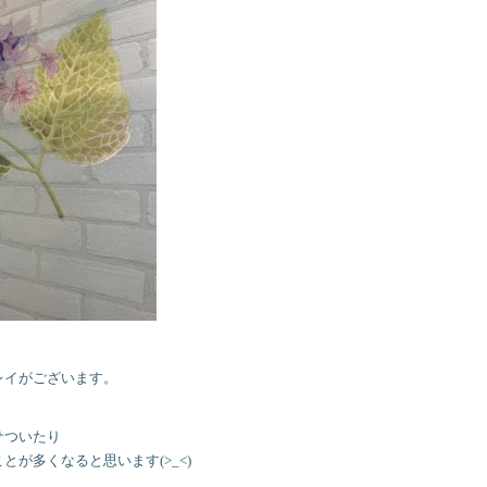
レイがございます。
サついたり
が多くなると思います(>_<)