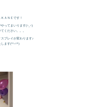
ＡＫＡＮＥです！
ってまいります(>_<)
けてください。。。
ィスプレイが変わります♪
す(*^-^*)