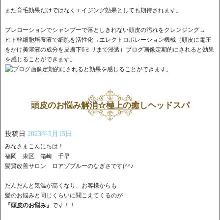
また育毛効果だけではなくエイジング効果としても期待されます。
プレローションでシャンプーで落としきれない頭皮の汚れをクレンジング→
ヒト幹細胞培養液で細胞を活性化→エレクトロポレーション機械（頭皮に電圧
をかけ美溶液の成分を皮膚下6ミリまで浸透）ブログ画像定期的にされると効果
を感じることができます。
定期的にされると効果を感じることができます。
頭皮のお悩み解消☆極上の癒しヘッドスパ
投稿日
2023年5月15日
みなさまこんにちは！
福岡 東区 箱崎 千早
髪質改善サロン ロアゾブルーのなぎさです(^^♪
だんだんと気温が高くなり、お客様からも
髪のお悩みと同じくらいに聞こえてくるのが
『頭皮のお悩み』
です！！