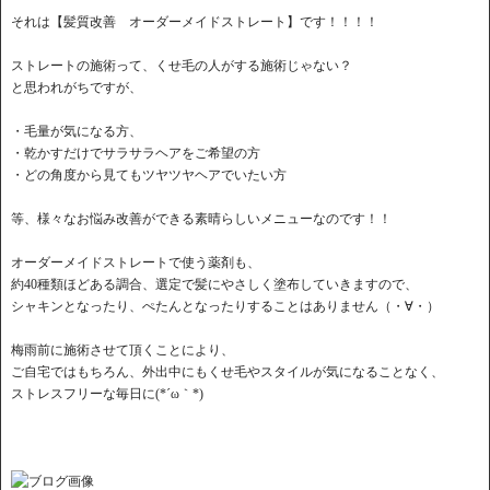
それは【髪質改善 オーダーメイドストレート】です！！！！
ストレートの施術って、くせ毛の人がする施術じゃない？
と思われがちですが、
・毛量が気になる方、
・乾かすだけでサラサラヘアをご希望の方
・どの角度から見てもツヤツヤヘアでいたい方
等、様々なお悩み改善ができる素晴らしいメニューなのです！！
オーダーメイドストレートで使う薬剤も、
約40種類ほどある調合、選定で髪にやさしく塗布していきますので、
シャキンとなったり、ぺたんとなったりすることはありません（・∀・）
梅雨前に施術させて頂くことにより、
ご自宅ではもちろん、外出中にもくせ毛やスタイルが気になることなく、
ストレスフリーな毎日に(*´ω｀*)