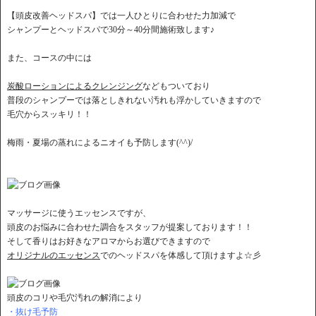
【頭皮改善ヘッドスパ】では一人ひとりに合わせた力加減で
シャンプーとヘッドスパで30分～40分間施術致します♪
また、コースの中には
炭酸ローションによるクレンジング
などもついており
普段のシャンプーでは落としきれない汚れも浮かしていきますので
毛穴からスッキリ！！
梅雨・夏場の蒸れによるニオイも予防します(^^)/
マッサージに使うエッセンスですが、
頭皮のお悩みに合わせた調合をスタッフが提案しております！！
そして香りはお好きなアロマからお選びできますので
オリジナルのエッセンス
でのヘッドスパを体感して頂けますよ☆彡
頭皮のコリや毛穴汚れの解消により
・抜け毛予防