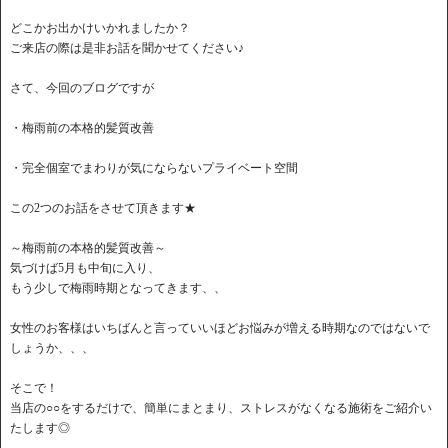
どこかお出かけいかれましたか？
ご来店の際は是非お話を聞かせてください♪
さて、今回のブログですが
・梅雨前の本格的髪質改善
・完全個室でまわりが気にならないプライベート空間
この2つのお話をさせて頂きます★
～梅雨前の本格的髪質改善～
気づけば5月も中旬に入り、
もう少しで梅雨時期となってきます、、
女性のお客様はいちばんと言っていいほどお悩みが増える時期なのではないで
しょうか、、、
そこで！
当店の○○をするだけで、簡単にまとまり、ストレスがなくなる施術をご紹介い
たします◎