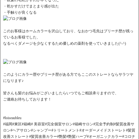
・夜髪の毛乾かすのが早くなった
・乾かすだけでまとまり感が出た
・手触りが良くなる
このお客様はホームカラーを沢山しており、なおかつ毛先はブリーチ歴が残っ
ているお客様でした、
なるべくダメージを少なくするため優しめの薬剤を使っていきました(^-^)
このようにカラー歴やブリーチ歴がある方でもここのストレートならサラツヤ
になります♪
皆さんも髪のお悩みがございましたらいつでもご相談承りますので、
ご連絡お待ちしております！
#loiseaubleu
#福岡#東区#箱崎# 美容室#完全個室サロン#箱崎サロン#完全予約制#髪質改善サ
ロン#ヘアサロン#シャンプー#トリートメント#オーダーメイドストーレト#髪質
改善ストレート#髪質改善カラー#艶髪#艶髪ハーブ#オーガニックカラー#コロナ