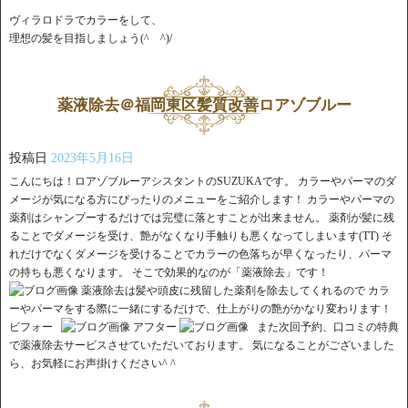
ヴィラロドラでカラーをして、
理想の髪を目指しましょう(^ ^)/
薬液除去＠福岡東区髪質改善ロアゾブルー
投稿日
2023年5月16日
こんにちは！ロアゾブルーアシスタントのSUZUKAです。 カラーやパーマのダ
メージが気になる方にぴったりのメニューをご紹介します！ カラーやパーマの
薬剤はシャンプーするだけでは完璧に落とすことが出来ません。 薬剤が髪に残
ることでダメージを受け、艶がなくなり手触りも悪くなってしまいます(TT) そ
れだけでなくダメージを受けることでカラーの色落ちが早くなったり、パーマ
の持ちも悪くなります。 そこで効果的なのが「薬液除去」です！
薬液除去は髪や頭皮に残留した薬剤を除去してくれるので カラ
ーやパーマをする際に一緒にするだけで、仕上がりの艶がかなり変わります！
ビフォー
アフター
また次回予約、口コミの特典
で薬液除去サービスさせていただいております。 気になることがございました
ら、お気軽にお声掛けください^ ^