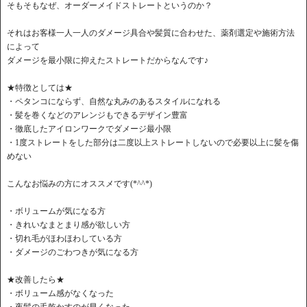
そもそもなぜ、オーダーメイドストレートというのか？
それはお客様一人一人のダメージ具合や髪質に合わせた、薬剤選定や施術方法
によって
ダメージを最小限に抑えたストレートだからなんです♪
★特徴としては★
・ペタンコにならず、自然な丸みのあるスタイルになれる
・髪を巻くなどのアレンジもできるデザイン豊富
・徹底したアイロンワークでダメージ最小限
・1度ストレートをした部分は二度以上ストレートしないので必要以上に髪を傷
めない
こんなお悩みの方にオススメです(*^^*)
・ボリュームが気になる方
・きれいなまとまり感が欲しい方
・切れ毛がほわほわしている方
・ダメージのごわつきが気になる方
★改善したら★
・ボリューム感がなくなった