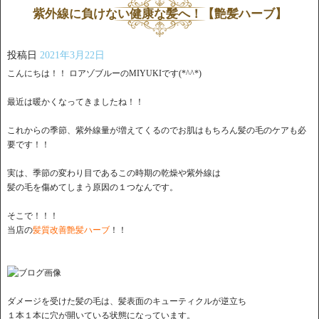
紫外線に負けない健康な髪へ！【艶髪ハーブ】
投稿日
2021年3月22日
こんにちは！！ ロアゾブルーのMIYUKIです(*^^*)
最近は暖かくなってきましたね！！
これからの季節、紫外線量が増えてくるのでお肌はもちろん髪の毛のケアも必
要です！！
実は、季節の変わり目であるこの時期の乾燥や紫外線は
髪の毛を傷めてしまう原因の１つなんです。
そこで！！！
当店の
髪質改善艶髪ハーブ
！！
ダメージを受けた髪の毛は、髪表面のキューティクルが逆立ち
１本１本に穴が開いている状態になっています。