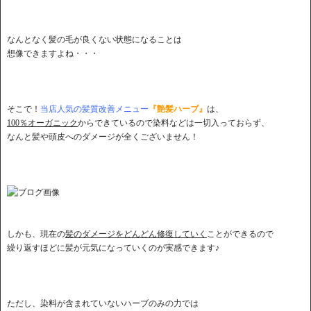
なんとなく髪の毛が良くない状態になることは
想像できますよね・・・
そこで！
当店人気の髪質改善メニュー
『艶髪ハーブ』
は、
100％オーガニック
からできているので染料などは一切入っておらず、
なんと髪や頭皮へのダメージが全くございません！
しかも、現在の
髪のダメージをどんどん修復していく
ことができるので
繰り返すほどに髪が元気になっていくのが実感できます♪
ただし、染料が含まれていないハーブのみの力では