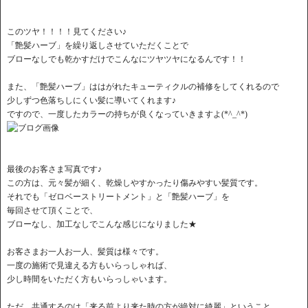
このツヤ！！！！見てください♪
「艶髪ハーブ」を繰り返しさせていただくことで
ブローなしでも乾かすだけでこんなにツヤツヤになるんです！！
また、「艶髪ハーブ」ははがれたキューティクルの補修をしてくれるので
少しずつ色落ちしにくい髪に導いてくれます♪
ですので、一度したカラーの持ちが良くなっていきますよ(*^_^*)
最後のお客さま写真です♪
この方は、元々髪が細く、乾燥しやすかったり傷みやすい髪質です。
それでも「ゼロベーストリートメント」と「艶髪ハーブ」を
毎回させて頂くことで、
ブローなし、加工なしでこんな感じになりました★
お客さまお一人お一人、髪質は様々です。
一度の施術で見違える方もいらっしゃれば、
少し時間をいただく方もいらっしゃいます。
ただ、共通するのは「来る前より来た時の方が絶対に綺麗」ということ。