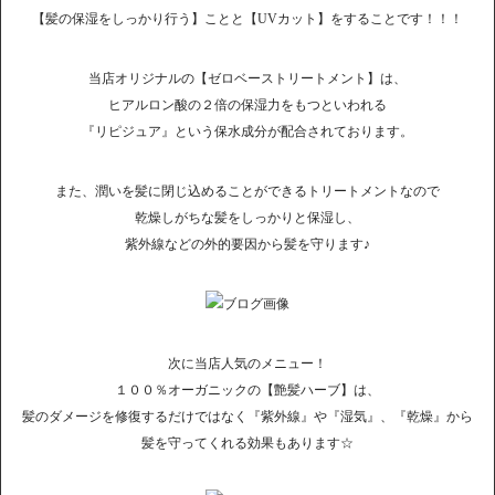
【髪の保湿をしっかり行う】ことと【UVカット】をすることです！！！
当店オリジナルの【ゼロベーストリートメント】は、
ヒアルロン酸の２倍の保湿力をもつといわれる
『リピジュア』という保水成分が配合されております。
また、潤いを髪に閉じ込めることができるトリートメントなので
乾燥しがちな髪をしっかりと保湿し、
紫外線などの外的要因から髪を守ります♪
次に当店人気のメニュー！
１００％オーガニックの【艶髪ハーブ】は、
髪のダメージを修復するだけではなく『紫外線』や『湿気』、『乾燥』から
髪を守ってくれる効果もあります☆