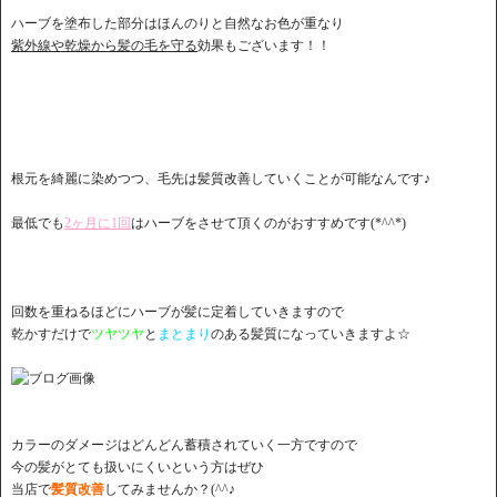
ハーブを塗布した部分はほんのりと自然なお色が重なり
紫外線や乾燥から髪の毛を守る
効果もございます！！
根元を綺麗に染めつつ、毛先は髪質改善していくことが可能なんです♪
最低でも
2ヶ月に1回
はハーブをさせて頂くのがおすすめです(*^^*)
回数を重ねるほどにハーブが髪に定着していきますので
乾かすだけで
ツヤツヤ
と
まとまり
のある髪質になっていきますよ☆
カラーのダメージはどんどん蓄積されていく一方ですので
今の髪がとても扱いにくいという方はぜひ
当店で
髪質改善
してみませんか？(^^♪