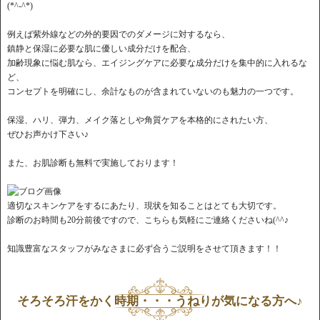
(*^-^*)
例えば紫外線などの外的要因でのダメージに対するなら、
鎮静と保湿に必要な肌に優しい成分だけを配合、
加齢現象に悩む肌なら、エイジングケアに必要な成分だけを集中的に入れるな
ど、
コンセプトを明確にし、余計なものが含まれていないのも魅力の一つです。
保湿、ハリ、弾力、メイク落としや角質ケアを本格的にされたい方、
ぜひお声かけ下さい♪
また、お肌診断も無料で実施しております！
適切なスキンケアをするにあたり、現状を知ることはとても大切です。
診断のお時間も20分前後ですので、こちらも気軽にご連絡くださいね(^^♪
知識豊富なスタッフがみなさまに必ず合うご説明をさせて頂きます！！
そろそろ汗をかく時期・・・うねりが気になる方へ♪