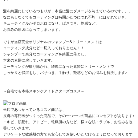
髪を綺麗にしているつもりが、本当は髪にダメージを与えているのです。。。
なにもしなくてもコーティングは時間がたつにつれ不均一にはがれていき、
キューティクルがボロボロになり、ぱさつき、艶感など、
お悩みの原因になってしまいます。
ですが当店完全オリジナルのシャンプー&トリートメントは
コーティング成分など一切入っておりません！！
シャンプーで余分なコーティングを綺麗に落とし、
本来の素髪に戻していきます。
コーティングが取り除かれ、綺麗になった素髪にトリートメントで
しっかりと保湿をし、パサつき、手触り、艶感などのお悩みを解決します♪
～自宅でも本格スキンケア！ドクターズコスメ～
当店であつかっているコスメ商品は、
皮膚の専門医がつくった商品で、その一つ一つの商品にコンセプトがあります♪
ニキビ、肌荒れ、アトピー、乾燥肌の方など、様々な肌トラブル、お悩みを改
善していきます。
デリケートな敏感肌の方でも安心してお使いいただけるようになっております