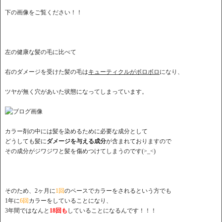
下の画像をご覧ください！！
左の健康な髪の毛に比べて
右のダメージを受けた髪の毛は
キューティクルがボロボロ
になり、
ツヤが無く穴があいた状態になってしまっています。
カラー剤の中には髪を染めるために必要な成分として
どうしても髪に
ダメージを与える成分
が含まれておりますので
その成分がジワジワと髪を傷めつけてしまうのです(>_<)
そのため、2ヶ月に
1回
のペースでカラーをされるという方でも
1年に
6回
カラーをしていることになり、
3年間ではなんと
18回も
していることになるんです！！！