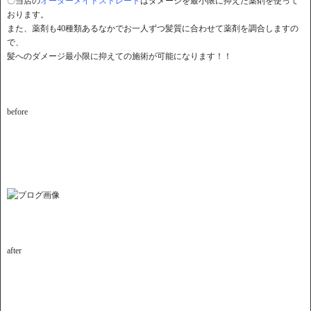
〇当店の
オーダーメイドストレート
はダメージを最小限に抑えた薬剤を使って
おります。
また、薬剤も40種類あるなかでお一人ずつ髪質に合わせて薬剤を調合しますの
で、
髪へのダメージ最小限に抑えての施術が可能になります！！
before
after