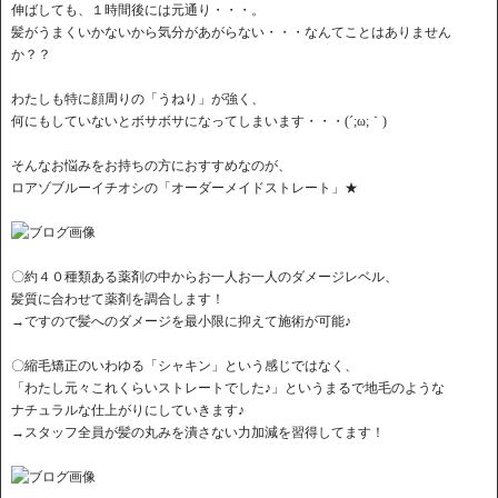
伸ばしても、１時間後には元通り・・・。
髪がうまくいかないから気分があがらない・・・なんてことはありません
か？？
わたしも特に顔周りの「うねり」が強く、
何にもしていないとボサボサになってしまいます・・・(´;ω;｀)
そんなお悩みをお持ちの方におすすめなのが、
ロアゾブルーイチオシの「オーダーメイドストレート」★
〇約４０種類ある薬剤の中からお一人お一人のダメージレベル、
髪質に合わせて薬剤を調合します！
→ですので髪へのダメージを最小限に抑えて施術が可能♪
〇縮毛矯正のいわゆる「シャキン」という感じではなく、
「わたし元々これくらいストレートでした♪」というまるで地毛のような
ナチュラルな仕上がりにしていきます♪
→スタッフ全員が髪の丸みを潰さない力加減を習得してます！