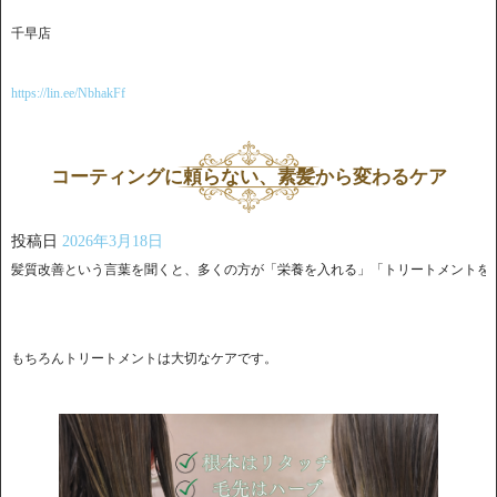
千早店
https://lin.ee/NbhakFf
コーティングに頼らない、素髪から変わるケア
投稿日
2026年3月18日