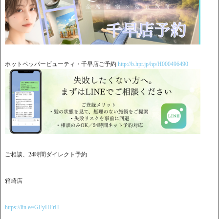
ホットペッパービューティ・千早店ご予約
http://b.hpr.jp/hp/H000496490
ご相談、24時間ダイレクト予約
箱崎店
https://lin.ee/GFyHFrH