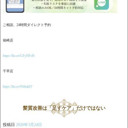
ご相談、24時間ダイレクト予約
箱崎店
https://lin.ee/GFyHFrH
千早店
https://lin.ee/NbhakFf
髪質改善は「足すケア」だけではない
投稿日
2026年3月24日