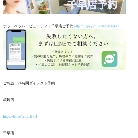
ホットペッパービューティ・千早店ご予約
http://b.hpr.jp/hp/H000496490
ご相談、24時間ダイレクト予約
箱崎店
https://lin.ee/GFyHFrH
千早店