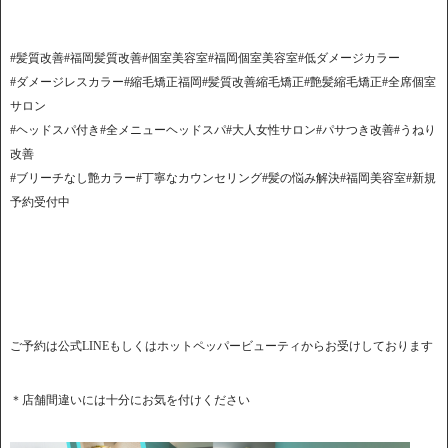
#髪質改善#福岡髪質改善#個室美容室#福岡個室美容室#低ダメージカラー
#ダメージレスカラー#縮毛矯正福岡#髪質改善縮毛矯正#艶髪縮毛矯正#全席個室
サロン
#ヘッドスパ付き#全メニューヘッドスパ#大人女性サロン#パサつき改善#うねり
改善
#ブリーチなし艶カラー#丁寧なカウンセリング#髪の悩み解決#福岡美容室#新規
予約受付中
ご予約は公式LINEもしくはホットペッパービューティからお受けしております
＊店舗間違いには十分にお気を付けください