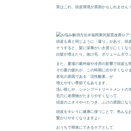
実はこれ、頭皮環境が原因かもしれません
頭皮も肩と同じように「凝り」があり、頭
そうすると、髪に栄養がいき渡りにくくな
白髪が増えたり、抜け毛、ボリュームダウ
また、夏場の紫外線や冷房の影響で頭皮も
その夏の疲れが、この時期に出やすくなり
老化の原因である「活性酸素」が
増えやすい季節でもあります。
洗い残しや、シャンプートリートメントの
毛穴に老廃物がたまりやすくなって
頭皮のニオイやべたつき、ふけの原因にな
頭皮をキレイに健康に保つことで、色んな
繋がりやすくなりますよ♪
おうちで簡単にできるケアとして、