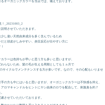
来るオーガニックカラーを当店では、備えております。
ご説明させていただきます。
は少し違い天然由来成分を多く含んでいるため
ーだと頭皮がしみやすい、炎症反応が出やすい方に
す！
クカラーは色持ちが早いと思う方も多いと思いますが、
変わらないため、髪の毛が生える周期としても１ヵ月で
度のサイクルでメンテナンスする方が多いです。なので、その心配もいりませ
苦手の方も中にはいると思いますが、オーガニックカラーは不快感を抑え、
、アロマキャンドルをヒントにヤシ由来のロウを配合して、刺激臭を約７
た。
配慮させていただいております。