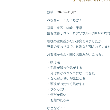
投稿日
2023年11月23日
みなさん、こんにちは！
福岡 東区 箱崎 千早
髪質改善サロン ロアゾブルーのKAORIです(*
朝晩の空気感がだいぶ変わりましたが、
季節の変わり目で、体調など崩されていま
お客様からよく聞くお悩みが、こちら↓
・抜け毛
・毛量が減った気がする
・分け目がペタンコになってきた
・なんだか臭いが気になる
・頭皮がべたつく気がする
・フケっぽい
・何だか痒い
・お顔のたるみ
などなど・・・