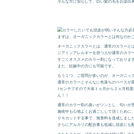
そんな方に安心して、白い髪の毛をお染出
まずは、オーガニックカラーとは何なのか
オーガニックカラーとは、通常のカラーと
ジアミンアレルギーを持つ人や通常のカラ
すごくオススメのカラー剤になっておりま
また、妊娠中の方にも可能です。
もう１つ、ご質問が多いのが、オーガニッ
通常のカラーとそんなに色落ちのペースが
1センチですので大体１ヵ月から２ヵ月程
ん！！
通常のカラー剤の臭いがツンとし、匂いが
施術中も心地よくお過ごしして頂くために
０％カットする事で、無香料を達成しまし
さらにアルカリの配合量も低減し頭皮にも