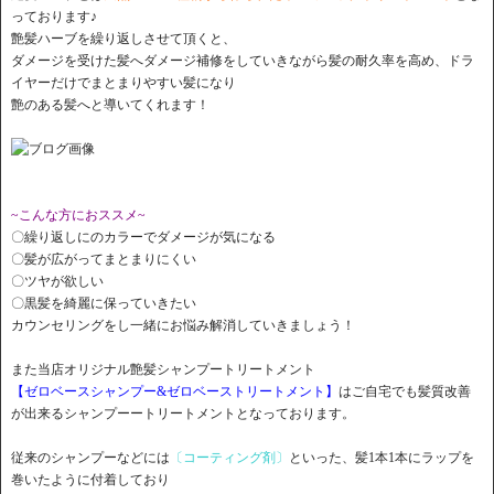
っております♪
艶髪ハーブを繰り返しさせて頂くと、
ダメージを受けた髪へダメージ補修をしていきながら髪の耐久率を高め、ドラ
イヤーだけでまとまりやすい髪になり
艶のある髪へと導いてくれます！
~こんな方におススメ~
〇繰り返しにのカラーでダメージが気になる
〇髪が広がってまとまりにくい
〇ツヤが欲しい
〇黒髪を綺麗に保っていきたい
カウンセリングをし一緒にお悩み解消していきましょう！
また当店オリジナル艶髪シャンプートリートメント
【ゼロベースシャンプー&ゼロベーストリートメント】
はご自宅でも髪質改善
が出来るシャンプーートリートメントとなっております。
従来のシャンプーなどには
〔コーティング剤〕
といった、髪1本1本にラップを
巻いたように付着しており