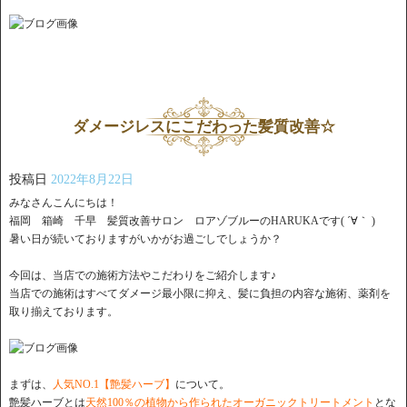
ダメージレスにこだわった髪質改善☆
投稿日
2022年8月22日
みなさんこんにちは！
福岡 箱崎 千早 髪質改善サロン ロアゾブルーのHARUKAです( ´∀｀ )
暑い日が続いておりますがいかがお過ごしでしょうか？
今回は、当店での施術方法やこだわりをご紹介します♪
当店での施術はすべてダメージ最小限に抑え、髪に負担の内容な施術、薬剤を
取り揃えております。
まずは、
人気NO.1【艶髪ハーブ】
について。
艶髪ハーブとは
天然100％の植物から作られたオーガニックトリートメント
とな