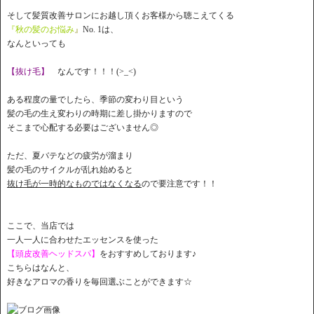
そして髪質改善サロンにお越し頂くお客様から聴こえてくる
『秋の髪のお悩み
』
No. 1は、
なんといっても
【抜け毛】
なんです！！！(>_<)
ある程度の量でしたら、季節の変わり目という
髪の毛の生え変わりの時期に差し掛かりますので
そこまで心配する必要はございません◎
ただ、夏バテなどの疲労が溜まり
髪の毛のサイクルが乱れ始めると
抜け毛が一時的なものではなくなる
ので要注意です！！
ここで、当店では
一人一人に合わせたエッセンスを使った
【頭皮改善ヘッドスパ】
をおすすめしております♪
こちらはなんと、
好きなアロマの香りを毎回選ぶことができます☆