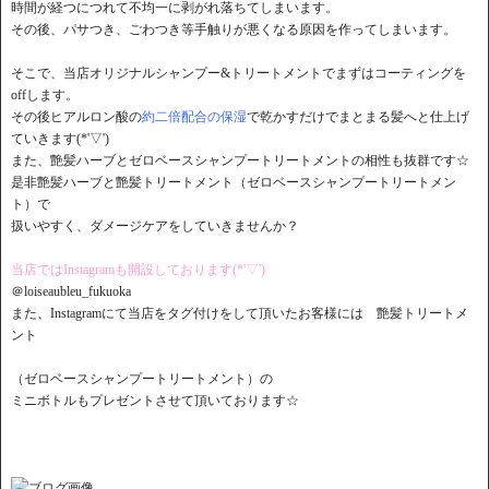
時間が経つにつれて不均一に剥がれ落ちてしまいます。
その後、パサつき、ごわつき等手触りが悪くなる原因を作ってしまいます。
そこで、当店オリジナルシャンプー&トリートメントでまずはコーティングを
offします。
その後ヒアルロン酸の
約二倍配合の保湿
で乾かすだけでまとまる髪へと仕上げ
ていきます(*'▽')
また、艶髪ハーブとゼロベースシャンプートリートメントの相性も抜群です☆
是非艶髪ハーブと艶髪トリートメント（ゼロベースシャンプートリートメン
ト）で
扱いやすく、ダメージケアをしていきませんか？
当店ではInstagramも開設しております(*'▽')
＠loiseaubleu_fukuoka
また、Instagramにて当店をタグ付けをして頂いたお客様には 艶髪トリートメ
ント
（ゼロベースシャンプートリートメント）の
ミニボトルもプレゼントさせて頂いております☆