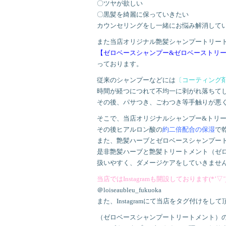
〇ツヤが欲しい
〇黒髪を綺麗に保っていきたい
カウンセリングをし一緒にお悩み解消して
また当店オリジナル艶髪シャンプートリー
【ゼロベースシャンプー&ゼロベーストリ
っております。
従来のシャンプーなどには
〔コーティング
時間が経つにつれて不均一に剥がれ落ちて
その後、パサつき、ごわつき等手触りが悪
そこで、当店オリジナルシャンプー&トリー
その後ヒアルロン酸の
約二倍配合の保湿
で
また、艶髪ハーブとゼロベースシャンプー
是非艶髪ハーブと艶髪トリートメント（ゼ
扱いやすく、ダメージケアをしていきませ
当店ではInstagramも開設しております(*’▽’
＠loiseaubleu_fukuoka
また、Instagramにて当店をタグ付けを
（ゼロベースシャンプートリートメント）