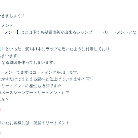
いきましょう！
トメント
ートメント】
はご自宅でも髪質改善が出来るシャンプーートリートメントとな
剤〕
といった、髪1本1本にラップを巻いたように付着しており
しまいます。
くなる原因を作ってしまいます。
トメントでまずはコーティングをoffします。
乾かすだけでまとまる髪へと仕上げていきます(*’▽’)
トリートメントの相性も抜群です☆
ロベースシャンプートリートメント）で
んか？
)
して頂いたお客様には 艶髪トリートメント
の