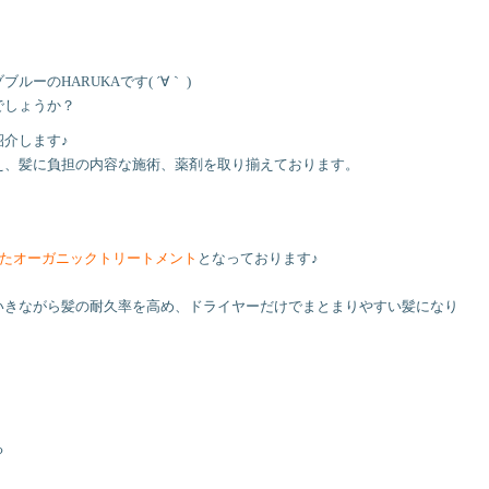
のHARUKAです( ´∀｀ )
でしょうか？
介します♪
え、髪に負担の内容な施術、薬剤を取り揃えております。
。
れたオーガニックトリートメント
となっております♪
いきながら髪の耐久率を高め、ドライヤーだけでまとまりやすい髪になり
る