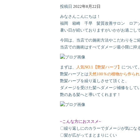
投稿日
2022年8月22日
みなさんこんにちは！
福岡 箱崎 千早 髪質改善サロン ロアゾブルー
暑い日が続いておりますがいかがお過ごし
今回は、当店での施術方法やこだわりをご紹
当店での施術はすべてダメージ最小限に抑
まずは、
人気NO.1【艶髪ハーブ】
について
艶髪ハーブとは
天然100％の植物から作ら
艶髪ハーブを繰り返しさせて頂くと、
ダメージを受けた髪へダメージ補修をして
艶のある髪へと導いてくれます！
~こんな方におススメ~
〇繰り返しにのカラーでダメージが気にな
〇髪が広がってまとまりにくい