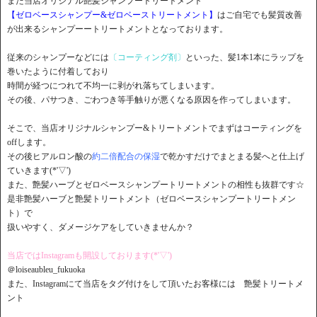
また当店オリジナル艶髪シャンプートリートメント
【ゼロベースシャンプー&ゼロベーストリートメント】
はご自宅でも髪質改善
が出来るシャンプーートリートメントとなっております。
従来のシャンプーなどには
〔コーティング剤〕
といった、髪1本1本にラップを
巻いたように付着しており
時間が経つにつれて不均一に剥がれ落ちてしまいます。
その後、パサつき、ごわつき等手触りが悪くなる原因を作ってしまいます。
そこで、当店オリジナルシャンプー&トリートメントでまずはコーティングを
offします。
その後ヒアルロン酸の
約二倍配合の保湿
で乾かすだけでまとまる髪へと仕上げ
ていきます(*'▽')
また、艶髪ハーブとゼロベースシャンプートリートメントの相性も抜群です☆
是非艶髪ハーブと艶髪トリートメント（ゼロベースシャンプートリートメン
ト）で
扱いやすく、ダメージケアをしていきませんか？
当店ではInstagramも開設しております(*'▽')
＠loiseaubleu_fukuoka
また、Instagramにて当店をタグ付けをして頂いたお客様には 艶髪トリートメ
ント