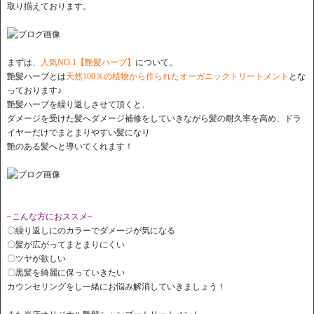
取り揃えております。
まずは、
人気NO.1【艶髪ハーブ】
について。
艶髪ハーブとは
天然100％の植物から作られたオーガニックトリートメント
とな
っております♪
艶髪ハーブを繰り返しさせて頂くと、
ダメージを受けた髪へダメージ補修をしていきながら髪の耐久率を高め、ドラ
イヤーだけでまとまりやすい髪になり
艶のある髪へと導いてくれます！
~こんな方におススメ~
〇繰り返しにのカラーでダメージが気になる
〇髪が広がってまとまりにくい
〇ツヤが欲しい
〇黒髪を綺麗に保っていきたい
カウンセリングをし一緒にお悩み解消していきましょう！