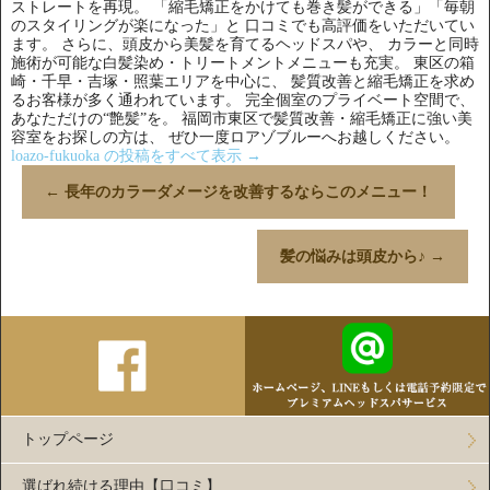
ストレートを再現。 「縮毛矯正をかけても巻き髪ができる」「毎朝
のスタイリングが楽になった」と 口コミでも高評価をいただいてい
ます。 さらに、頭皮から美髪を育てるヘッドスパや、 カラーと同時
施術が可能な白髪染め・トリートメントメニューも充実。 東区の箱
崎・千早・吉塚・照葉エリアを中心に、 髪質改善と縮毛矯正を求め
るお客様が多く通われています。 完全個室のプライベート空間で、
あなただけの“艶髪”を。 福岡市東区で髪質改善・縮毛矯正に強い美
容室をお探しの方は、 ぜひ一度ロアゾブルーへお越しください。
loazo-fukuoka の投稿をすべて表示
→
←
長年のカラーダメージを改善するならこのメニュー！
髪の悩みは頭皮から♪
→
トップページ
選ばれ続ける理由【口コミ】