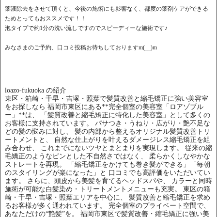
薬液除去をさせて頂くと、今後の施術にも影響なく、都度の薬剤ケアができる
ためとってもおススメです！！
泡タイプで約1分の洗い流しですのでスピーディーな施術です♪
みなさまのご予約、口コミ投稿お待ちしておりますm(__)m
loazo-fukuoka の紹介
東区・箱崎・千早・吉塚・照葉で髪質改善と縮毛矯正に強い美容室
をお探しなら 福岡市東区にある**完全個室の美容室「ロアゾブル
ー」**は、 「髪質改善と縮毛矯正に特化した美容室」として多くの
お客様に支持されています。 パサつき・うねり・広がり・艶不足な
どの髪の悩みに対し、 髪の内部から整えるオリジナル髪質改善トリ
ートメントと、 自然な仕上がりを叶えるダメージレス縮毛矯正を組
み合わせ、 これまでにないツヤとまとまりを実現します。 従来の縮
毛矯正のようなピンとした不自然さではなく、 柔らかくしなやかな
ストレートを再現。 「縮毛矯正をかけても巻き髪ができる」「毎朝
のスタイリングが楽になった」と 口コミでも高評価をいただいてい
ます。 さらに、頭皮から美髪を育てるヘッドスパや、 カラーと同時
施術が可能な白髪染め・トリートメントメニューも充実。 東区の箱
崎・千早・吉塚・照葉エリアを中心に、 髪質改善と縮毛矯正を求め
るお客様が多く通われています。 完全個室のプライベート空間で、
あなただけの“艶髪”を。 福岡市東区で髪質改善・縮毛矯正に強い美