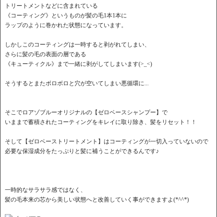
トリートメントなどに含まれている
《コーティング》というものが髪の毛1本1本に
ラップのように巻かれた状態になっています。
しかしこのコーティングは一時すると剥がれてしまい、
さらに髪の毛の表面の層である
《キューティクル》まで一緒に剥がしてしまいます(>_<)
そうするとまたボロボロと穴が空いてしまい悪循環に...
そこでロアゾブルーオリジナルの【ゼロベースシャンプー】で
いままで蓄積されたコーティングをキレイに取り除き、髪をリセット！！
そして【ゼロベーストリートメント】はコーティングが一切入っていないので
必要な保湿成分をたっぷりと髪に補うことができるんです♪
一時的なサラサラ感ではなく、
髪の毛本来の芯から美しい状態へと改善していく事ができますよ(*^^*)