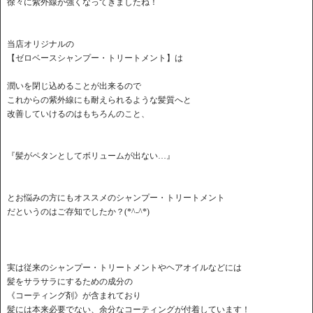
徐々に紫外線が強くなってきましたね！
当店オリジナルの
【ゼロベースシャンプー・トリートメント】は
潤いを閉じ込めることが出来るので
これからの紫外線にも耐えられるような髪質へと
改善していけるのはもちろんのこと、
『髪がペタンとしてボリュームが出ない…』
とお悩みの方にもオススメのシャンプー・トリートメント
だというのはご存知でしたか？(*^-^*)
実は従来のシャンプー・トリートメントやヘアオイルなどには
髪をサラサラにするための成分の
《コーティング剤》が含まれており
髪には本来必要でない、余分なコーティングが付着しています！