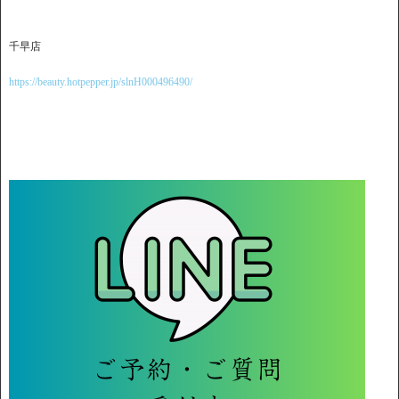
千早店
https://beauty.hotpepper.jp/slnH000496490/