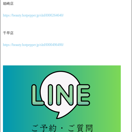
箱崎店
https://beauty.hotpepper.jp/slnH000264640/
千早店
https://beauty.hotpepper.jp/slnH000496490/