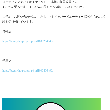
コーティングでごまかすケアから、“本物の髪質改善”へ。
あなたの髪も一度、すっぴんの美しさを体験してみませんか？
ご予約・お問い合わせはこちら [ホットペッパービューティー] DMからのご相
談も受け付けています。
箱崎店
https://beauty.hotpepper.jp/slnH000264640/
千早店
https://beauty.hotpepper.jp/slnH000496490/