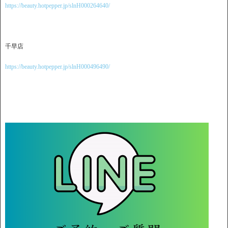
https://beauty.hotpepper.jp/slnH000264640/
千早店
https://beauty.hotpepper.jp/slnH000496490/