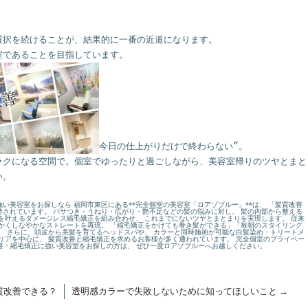
択を続けることが、結果的に一番の近道になります。

今日の仕上がりだけで終わらない”。

ラクになる空間で。個室でゆったりと過ごしながら、美容室帰りのツヤとまと
い。
い美容室をお探しなら 福岡市東区にある**完全個室の美容室「ロアゾブルー」**は、 「髪質改善
されています。 パサつき・うねり・広がり・艶不足などの髪の悩みに対し、 髪の内部から整える
を叶えるダメージレス縮毛矯正を組み合わせ、 これまでにないツヤとまとまりを実現します。 従来
かくしなやかなストレートを再現。 「縮毛矯正をかけても巻き髪ができる」「毎朝のスタイリング
。 さらに、頭皮から美髪を育てるヘッドスパや、 カラーと同時施術が可能な白髪染め・トリートメ
リアを中心に、 髪質改善と縮毛矯正を求めるお客様が多く通われています。 完全個室のプライベー
改善・縮毛矯正に強い美容室をお探しの方は、 ぜひ一度ロアゾブルーへお越しください。
質改善できる？
透明感カラーで失敗しないために知ってほしいこと
→