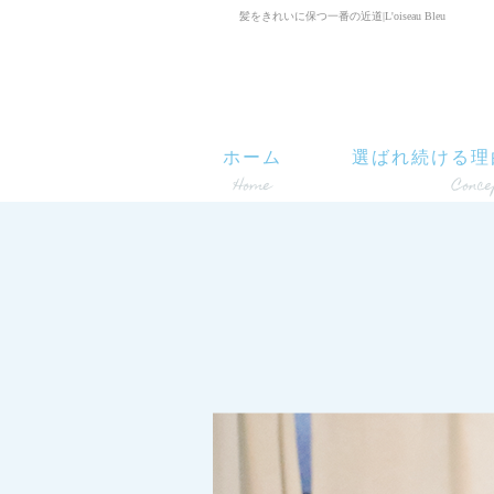
髪をきれいに保つ一番の近道|L'oiseau Bleu
ホーム
選ばれ続ける理