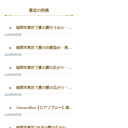
最近の投稿
福岡市東区で夏の髪のうねり・白髪染め・美容液カラーを相談するなら｜箱崎・千早のL’oiseau Bleu
2026年8月6日
福岡市東区で夏の白髪染め・美容液カラー・髪質改善を相談したい方へ｜箱崎・千早のL’oiseau Bleu
2026年8月5日
福岡市東区で夏の髪の広がり・白髪染め・美容液カラーを相談したい方へ｜箱崎・千早のL’oiseau Bleu
2026年8月4日
福岡市東区で夏の髪の広がり・白髪染め・美容液カラーを相談したい方へ｜箱崎・千早のL’oiseau Bleu
2026年8月3日
‘oiseau Bleu【ロアゾブルー】箱崎店】 福岡市東区箱崎で、夏の白髪染めやカラー後の毛先のパサつき、髪の艶不足が気になる方へ。
2026年8月2日
福岡市東区で8月の髪の広がり・白髪染め・美容液カラーを相談するなら