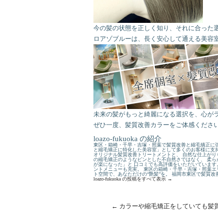
今の髪の状態を正しく知り、それに合った選
未来の髪がもっと綺麗になる選択を、心が
ぜひ一度、髪質改善カラーをご体感くださ
loazo-fukuoka の紹介
東区・箱崎・千早・吉塚・照葉で髪質改善と縮毛矯正に強
と縮毛矯正に特化した美容室」として多くのお客様に支持
オリジナル髪質改善トリートメントと、 自然な仕上がり
の縮毛矯正のようなピンとした不自然さではなく、 柔ら
が楽になった」と 口コミでも高評価をいただいています
ントメニューも充実。 東区の箱崎・千早・吉塚・照葉エ
ト空間で、あなただけの“艶髪”を。 福岡市東区で髪質
loazo-fukuoka の投稿をすべて表示
→
←
カラーや縮毛矯正をしていても髪