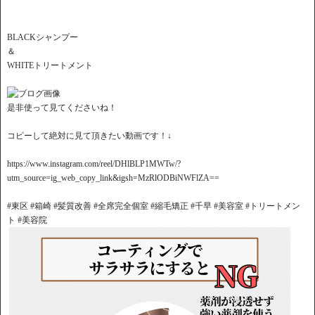
BLACKシャンプー
＆
WHITEトリートメント
是非使って見てくださいね！
コピーして絶対に見て頂きたい動画です！↓
https://www.instagram.com/reel/DHlBLP1MWTw/?
utm_source=ig_web_copy_link&igsh=MzRlODBiNWFlZA==
#東区 #箱崎 #髪質改善 #全席完全個室 #縮毛矯正 #千早 #美容室 #トリートメン
ト #美容院