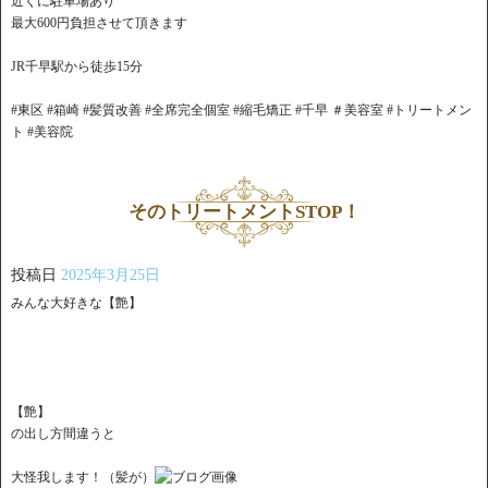
近くに駐車場あり
最大600円負担させて頂きます
JR千早駅から徒歩15分
#東区 #箱崎 #髪質改善 #全席完全個室 #縮毛矯正 #千早 ＃美容室 #トリートメン
ト #美容院
そのトリートメントSTOP！
投稿日
2025年3月25日
みんな大好きな【艶】
【艶】
の出し方間違うと
大怪我します！（髪が）