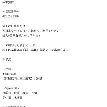
年中無休
〜電話番号〜
092-631-3399
近くに駐車場あり
西日本シティ銀行さん以外をご利用ください！
最大600円負担させて頂きます
JR箱崎駅から徒歩5分以内
地下鉄箱崎九大前駅、箱崎宮前駅より徒歩10分以内
千早店
～住所～
〒813-0036
福岡県福岡市東区若宮5-1-29 2F
～営業時間～
月曜日～金曜日(9:00-18:00)
定休日→水曜日