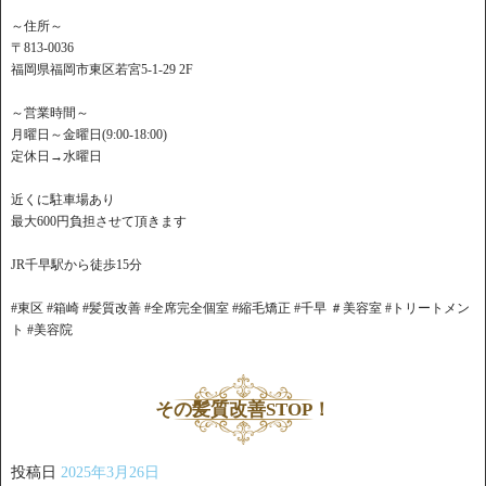
～住所～
〒813-0036
福岡県福岡市東区若宮5-1-29 2F
～営業時間～
月曜日～金曜日(9:00-18:00)
定休日→水曜日
近くに駐車場あり
最大600円負担させて頂きます
JR千早駅から徒歩15分
#東区 #箱崎 #髪質改善 #全席完全個室 #縮毛矯正 #千早 ＃美容室 #トリートメン
ト #美容院
その髪質改善STOP！
投稿日
2025年3月26日