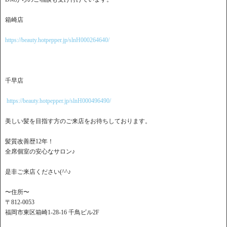
箱崎店
https://beauty.hotpepper.jp/slnH000264640/
千早店
https://beauty.hotpepper.jp/slnH000496490/
美しい髪を目指す方のご来店をお待ちしております。
髪質改善歴12年！
全席個室の安心なサロン♪
是非ご来店ください(^^♪
〜住所〜
〒812-0053
福岡市東区箱崎1-28-16 千鳥ビル2F