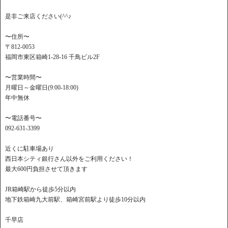
是非ご来店ください(^^♪
〜住所〜
〒812-0053
福岡市東区箱崎1-28-16 千鳥ビル2F
〜営業時間〜
月曜日～金曜日(9:00-18:00)
年中無休
〜電話番号〜
092-631-3399
近くに駐車場あり
西日本シティ銀行さん以外をご利用ください！
最大600円負担させて頂きます
JR箱崎駅から徒歩5分以内
地下鉄箱崎九大前駅、箱崎宮前駅より徒歩10分以内
千早店