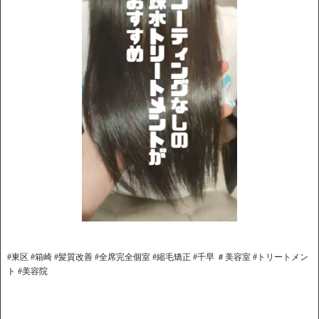
#東区 #箱崎 #髪質改善 #全席完全個室 #縮毛矯正 #千早 ＃美容室 #トリートメン
ト #美容院