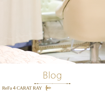
ReFa４CARAT RAY