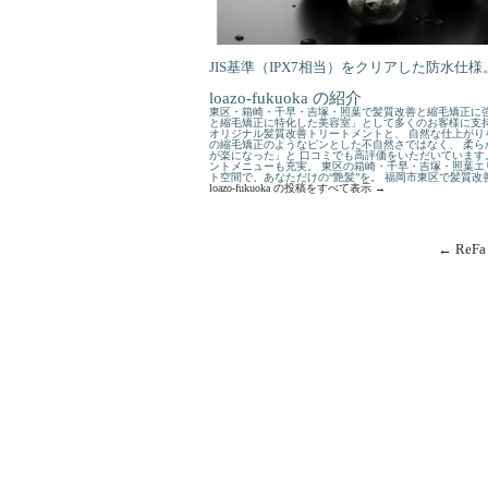
JIS基準（IPX7相当）をクリアした防水
loazo-fukuoka の紹介
東区・箱崎・千早・吉塚・照葉で髪質改善と縮毛矯正に強
と縮毛矯正に特化した美容室」として多くのお客様に支持
オリジナル髪質改善トリートメントと、 自然な仕上がり
の縮毛矯正のようなピンとした不自然さではなく、 柔ら
が楽になった」と 口コミでも高評価をいただいています
ントメニューも充実。 東区の箱崎・千早・吉塚・照葉エ
ト空間で、あなただけの“艶髪”を。 福岡市東区で髪質
loazo-fukuoka の投稿をすべて表示
→
←
ReFa