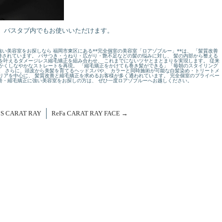
仕様。バスタブ内でもお使いいただけます。
い美容室をお探しなら 福岡市東区にある**完全個室の美容室「ロアゾブルー」**は、 「髪質改善
されています。 パサつき・うねり・広がり・艶不足などの髪の悩みに対し、 髪の内部から整える
を叶えるダメージレス縮毛矯正を組み合わせ、 これまでにないツヤとまとまりを実現します。 従来
かくしなやかなストレートを再現。 「縮毛矯正をかけても巻き髪ができる」「毎朝のスタイリング
。 さらに、頭皮から美髪を育てるヘッドスパや、 カラーと同時施術が可能な白髪染め・トリートメ
リアを中心に、 髪質改善と縮毛矯正を求めるお客様が多く通われています。 完全個室のプライベー
改善・縮毛矯正に強い美容室をお探しの方は、 ぜひ一度ロアゾブルーへお越しください。
 S CARAT RAY
ReFa CARAT RAY FACE
→