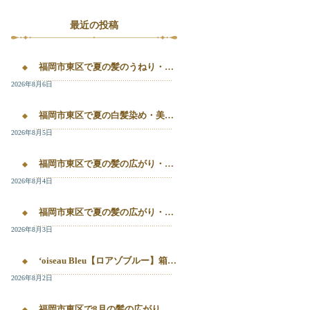
最近の投稿
福岡市東区で夏の髪のうねり・白髪染め・美容液カラーを相談するなら｜箱崎・千早のL’oiseau Bleu
2026年8月6日
福岡市東区で夏の白髪染め・美容液カラー・髪質改善を相談したい方へ｜箱崎・千早のL’oiseau Bleu
2026年8月5日
福岡市東区で夏の髪の広がり・白髪染め・美容液カラーを相談したい方へ｜箱崎・千早のL’oiseau Bleu
2026年8月4日
福岡市東区で夏の髪の広がり・白髪染め・美容液カラーを相談したい方へ｜箱崎・千早のL’oiseau Bleu
2026年8月3日
‘oiseau Bleu【ロアゾブルー】箱崎店】 福岡市東区箱崎で、夏の白髪染めやカラー後の毛先のパサつき、髪の艶不足が気になる方へ。
2026年8月2日
福岡市東区で8月の髪の広がり・白髪染め・美容液カラーを相談するなら