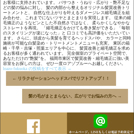
お客様に支持されています。 パサつき・うねり・広がり・艶不足な
どの髪の悩みに対し、 髪の内部から整えるオリジナル髪質改善トリ
ートメントと、 自然な仕上がりを叶えるダメージレス縮毛矯正を組
み合わせ、 これまでにないツヤとまとまりを実現します。 従来の縮
毛矯正のようなピンとした不自然さではなく、 柔らかくしなやかな
ストレートを再現。 「縮毛矯正をかけても巻き髪ができる」「毎朝
のスタイリングが楽になった」と 口コミでも高評価をいただいてい
ます。 さらに、頭皮から美髪を育てるヘッドスパや、 カラーと同時
施術が可能な白髪染め・トリートメントメニューも充実。 東区の箱
崎・千早・吉塚・照葉エリアを中心に、 髪質改善と縮毛矯正を求め
るお客様が多く通われています。 完全個室のプライベート空間で、
あなただけの“艶髪”を。 福岡市東区で髪質改善・縮毛矯正に強い美
容室をお探しの方は、 ぜひ一度ロアゾブルーへお越しください。
loazo-fukuoka の投稿をすべて表示
→
←
リラクゼーションヘッドスパでリフトアップ！！
髪の毛がまとまらない、広がりでお悩みの方へ
→