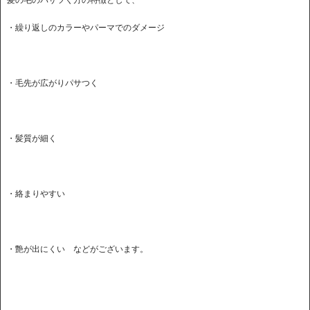
髪の毛のパサツく方の特徴として、
・繰り返しのカラーやパーマでのダメージ
・毛先が広がりパサつく
・髪質が細く
・絡まりやすい
・艶が出にくい などがございます。