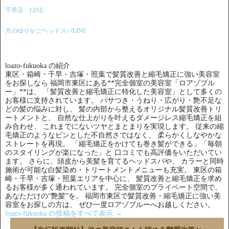
千早店 LINE
月のゆりかごヘッドスパLINE
loazo-fukuoka の紹介
東区・箱崎・千早・吉塚・照葉で髪質改善と縮毛矯正に強い美容室
をお探しなら 福岡市東区にある**完全個室の美容室「ロアゾブル
ー」**は、 「髪質改善と縮毛矯正に特化した美容室」として多くの
お客様に支持されています。 パサつき・うねり・広がり・艶不足な
どの髪の悩みに対し、 髪の内部から整えるオリジナル髪質改善トリ
ートメントと、 自然な仕上がりを叶えるダメージレス縮毛矯正を組
み合わせ、 これまでにないツヤとまとまりを実現します。 従来の縮
毛矯正のようなピンとした不自然さではなく、 柔らかくしなやかな
ストレートを再現。 「縮毛矯正をかけても巻き髪ができる」「毎朝
のスタイリングが楽になった」と 口コミでも高評価をいただいてい
ます。 さらに、頭皮から美髪を育てるヘッドスパや、 カラーと同時
施術が可能な白髪染め・トリートメントメニューも充実。 東区の箱
崎・千早・吉塚・照葉エリアを中心に、 髪質改善と縮毛矯正を求め
るお客様が多く通われています。 完全個室のプライベート空間で、
あなただけの“艶髪”を。 福岡市東区で髪質改善・縮毛矯正に強い美
容室をお探しの方は、 ぜひ一度ロアゾブルーへお越しください。
loazo-fukuoka の投稿をすべて表示
→