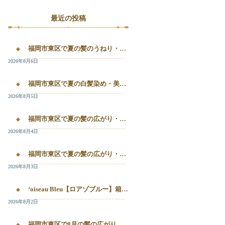
最近の投稿
福岡市東区で夏の髪のうねり・白髪染め・美容液カラーを相談するなら｜箱崎・千早のL’oiseau Bleu
2026年8月6日
福岡市東区で夏の白髪染め・美容液カラー・髪質改善を相談したい方へ｜箱崎・千早のL’oiseau Bleu
2026年8月5日
福岡市東区で夏の髪の広がり・白髪染め・美容液カラーを相談したい方へ｜箱崎・千早のL’oiseau Bleu
2026年8月4日
福岡市東区で夏の髪の広がり・白髪染め・美容液カラーを相談したい方へ｜箱崎・千早のL’oiseau Bleu
2026年8月3日
‘oiseau Bleu【ロアゾブルー】箱崎店】 福岡市東区箱崎で、夏の白髪染めやカラー後の毛先のパサつき、髪の艶不足が気になる方へ。
2026年8月2日
福岡市東区で8月の髪の広がり・白髪染め・美容液カラーを相談するなら