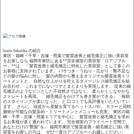
loazo-fukuoka の紹介
東区・箱崎・千早・吉塚・照葉で髪質改善と縮毛矯正に強い美容室
をお探しなら 福岡市東区にある**完全個室の美容室「ロアゾブル
ー」**は、 「髪質改善と縮毛矯正に特化した美容室」として多くの
お客様に支持されています。 パサつき・うねり・広がり・艶不足な
どの髪の悩みに対し、 髪の内部から整えるオリジナル髪質改善トリ
ートメントと、 自然な仕上がりを叶えるダメージレス縮毛矯正を組
み合わせ、 これまでにないツヤとまとまりを実現します。 従来の縮
毛矯正のようなピンとした不自然さではなく、 柔らかくしなやかな
ストレートを再現。 「縮毛矯正をかけても巻き髪ができる」「毎朝
のスタイリングが楽になった」と 口コミでも高評価をいただいてい
ます。 さらに、頭皮から美髪を育てるヘッドスパや、 カラーと同時
施術が可能な白髪染め・トリートメントメニューも充実。 東区の箱
崎・千早・吉塚・照葉エリアを中心に、 髪質改善と縮毛矯正を求め
るお客様が多く通われています。 完全個室のプライベート空間で、
あなただけの“艶髪”を。 福岡市東区で髪質改善・縮毛矯正に強い美
容室をお探しの方は、 ぜひ一度ロアゾブルーへお越しください。