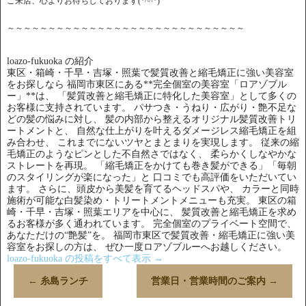
ご来店、心よりお待ちしております(*^^*)
～～～～～～～～～～～～～～～～～～～～～～～～～～～～～
loazo-fukuoka の紹介
東区・箱崎・千早・吉塚・照葉で髪質改善と縮毛矯正に強い美容室
をお探しなら 福岡市東区にある**完全個室の美容室「ロアゾブル
ー」**は、 「髪質改善と縮毛矯正に特化した美容室」として多くの
お客様に支持されています。 パサつき・うねり・広がり・艶不足な
どの髪の悩みに対し、 髪の内部から整えるオリジナル髪質改善トリ
ートメントと、 自然な仕上がりを叶えるダメージレス縮毛矯正を組
み合わせ、 これまでにないツヤとまとまりを実現します。 従来の縮
毛矯正のようなピンとした不自然さではなく、 柔らかくしなやかな
ストレートを再現。 「縮毛矯正をかけても巻き髪ができる」「毎朝
のスタイリングが楽になった」と 口コミでも高評価をいただいてい
ます。 さらに、頭皮から美髪を育てるヘッドスパや、 カラーと同時
施術が可能な白髪染め・トリートメントメニューも充実。 東区の箱
崎・千早・吉塚・照葉エリアを中心に、 髪質改善と縮毛矯正を求め
るお客様が多く通われています。 完全個室のプライベート空間で、
あなただけの“艶髪”を。 福岡市東区で髪質改善・縮毛矯正に強い美
容室をお探しの方は、 ぜひ一度ロアゾブルーへお越しください。
loazo-fukuoka の投稿をすべて表示
→
←
糸島ランチ
営業日・営業時間のご案内
→