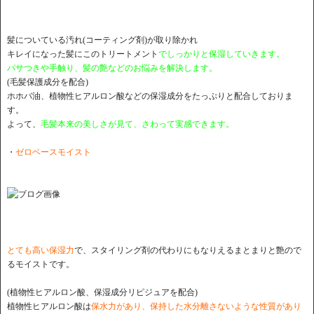
髪についている汚れ(コーティング剤)が取り除かれ
キレイになった髪にこのトリートメント
でしっかりと保湿していきます。
パサつきや手触り、髪の艶などのお悩みを解決します。
(毛髪保護成分を配合)
ホホバ油、植物性ヒアルロン酸などの保湿成分をたっぷりと配合しておりま
す。
よって、
毛髪本来の美しさが見て、さわって実感できます。
・
ゼロベースモイスト
とても高い保湿力
で、スタイリング剤の代わりにもなりえるまとまりと艶ので
るモイストです。
(植物性ヒアルロン酸、保湿成分リピジュアを配合)
植物性ヒアルロン酸は
保水力があり、保持した水分離さないような性質があり