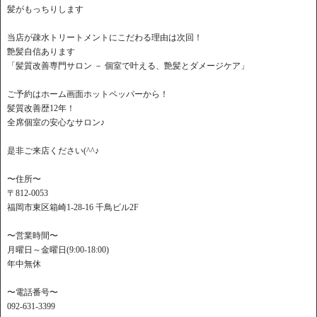
髪がもっちりします
当店が疎水トリートメントにこだわる理由は次回！
艶髪自信あります
「髪質改善専門サロン － 個室で叶える、艶髪とダメージケア」
ご予約はホーム画面ホットペッパーから！
髪質改善歴12年！
全席個室の安心なサロン♪
是非ご来店ください(^^♪
〜住所〜
〒812-0053
福岡市東区箱崎1-28-16 千鳥ビル2F
〜営業時間〜
月曜日～金曜日(9:00-18:00)
年中無休
〜電話番号〜
092-631-3399