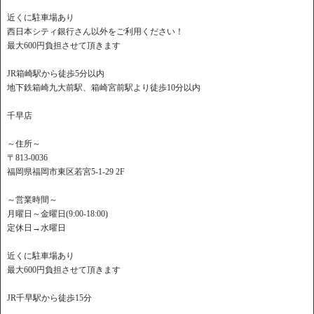
近くに駐車場あり
西日本シティ銀行さん以外をご利用ください！
最大600円負担させて頂きます
JR箱崎駅から徒歩5分以内
地下鉄箱崎九大前駅、箱崎宮前駅より徒歩10分以内
千早店
～住所～
〒813-0036
福岡県福岡市東区若宮5-1-29 2F
～営業時間～
月曜日～金曜日(9:00-18:00)
定休日→水曜日
近くに駐車場あり
最大600円負担させて頂きます
JR千早駅から徒歩15分