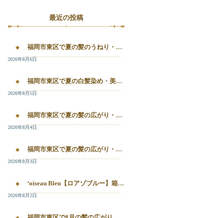
最近の投稿
福岡市東区で夏の髪のうねり・白髪染め・美容液カラーを相談するなら｜箱崎・千早のL’oiseau Bleu
2026年8月6日
福岡市東区で夏の白髪染め・美容液カラー・髪質改善を相談したい方へ｜箱崎・千早のL’oiseau Bleu
2026年8月5日
福岡市東区で夏の髪の広がり・白髪染め・美容液カラーを相談したい方へ｜箱崎・千早のL’oiseau Bleu
2026年8月4日
福岡市東区で夏の髪の広がり・白髪染め・美容液カラーを相談したい方へ｜箱崎・千早のL’oiseau Bleu
2026年8月3日
‘oiseau Bleu【ロアゾブルー】箱崎店】 福岡市東区箱崎で、夏の白髪染めやカラー後の毛先のパサつき、髪の艶不足が気になる方へ。
2026年8月2日
福岡市東区で8月の髪の広がり・白髪染め・美容液カラーを相談するなら