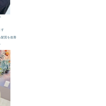
い
ます
る髪質を改善
す