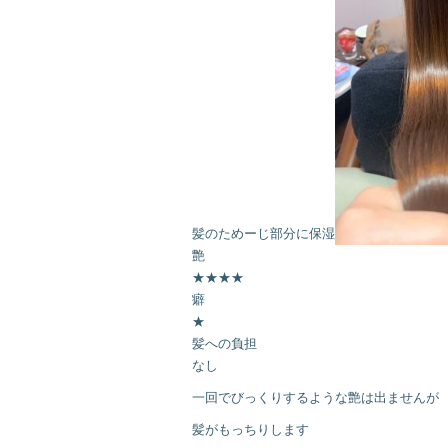
髪のためーじ部分に保湿
艶
★★★★
癖
★
髪への負担
なし
一回でびっくりするような艶は出ませんが
髪がもっちりします