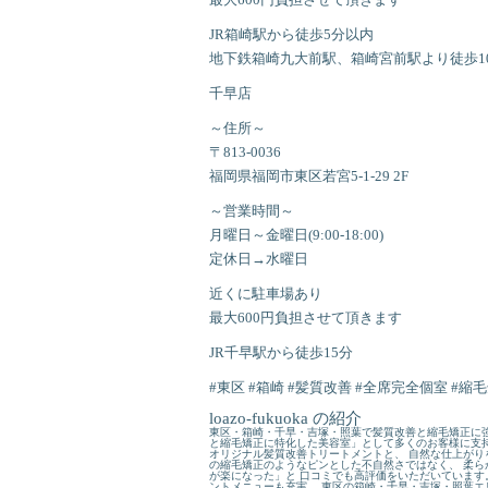
JR箱崎駅から徒歩5分以内
地下鉄箱崎九大前駅、箱崎宮前駅より徒歩1
千早店
～住所～
〒813-0036
福岡県福岡市東区若宮5-1-29 2F
～営業時間～
月曜日～金曜日(9:00-18:00)
定休日→水曜日
近くに駐車場あり
最大600円負担させて頂きます
JR千早駅から徒歩15分
#東区 #箱崎 #髪質改善 #全席完全個室 #縮
loazo-fukuoka の紹介
東区・箱崎・千早・吉塚・照葉で髪質改善と縮毛矯正に強
と縮毛矯正に特化した美容室」として多くのお客様に支持
オリジナル髪質改善トリートメントと、 自然な仕上がり
の縮毛矯正のようなピンとした不自然さではなく、 柔ら
が楽になった」と 口コミでも高評価をいただいています
ントメニューも充実。 東区の箱崎・千早・吉塚・照葉エ