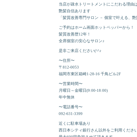
当店が疎水トリートメントにこだわる理由
艶髪自信あります
「髪質改善専門サロン － 個室で叶える、
ご予約はホーム画面ホットペッパーから！
髪質改善歴12年！
全席個室の安心なサロン♪
是非ご来店ください(^^♪
〜住所〜
〒812-0053
福岡市東区箱崎1-28-16 千鳥ビル2F
〜営業時間〜
月曜日～金曜日(9:00-18:00)
年中無休
〜電話番号〜
092-631-3399
近くに駐車場あり
西日本シティ銀行さん以外をご利用くださ
最大600円負担させて頂きます