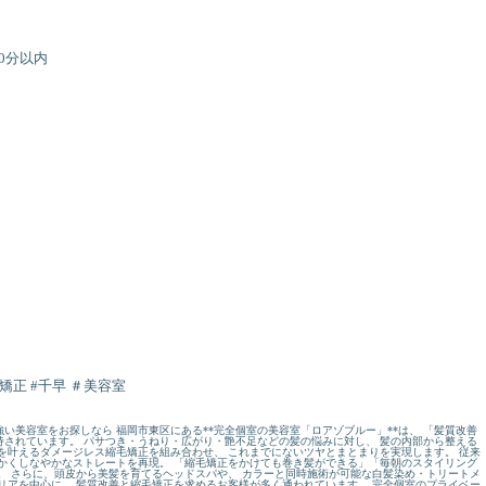
0分以内
毛矯正 #千早 ＃美容室
い美容室をお探しなら 福岡市東区にある**完全個室の美容室「ロアゾブルー」**は、 「髪質改善
されています。 パサつき・うねり・広がり・艶不足などの髪の悩みに対し、 髪の内部から整える
を叶えるダメージレス縮毛矯正を組み合わせ、 これまでにないツヤとまとまりを実現します。 従来
かくしなやかなストレートを再現。 「縮毛矯正をかけても巻き髪ができる」「毎朝のスタイリング
。 さらに、頭皮から美髪を育てるヘッドスパや、 カラーと同時施術が可能な白髪染め・トリートメ
リアを中心に、 髪質改善と縮毛矯正を求めるお客様が多く通われています。 完全個室のプライベー