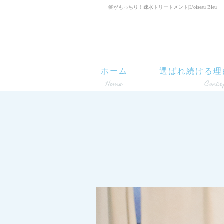
髪がもっちり！疎水トリートメント|L'oiseau Bleu
ホーム
選ばれ続ける理