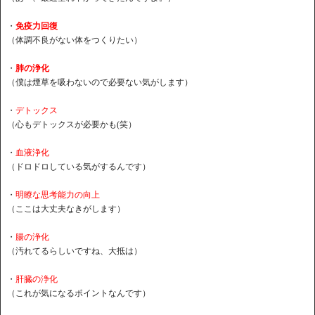
・
免疫力回復
（体調不良がない体をつくりたい）
・
肺の浄化
（僕は煙草を吸わないので必要ない気がします）
・
デトックス
（心もデトックスが必要かも(笑）
・
血液浄化
（ドロドロしている気がするんです）
・
明瞭な思考能力の向上
（ここは大丈夫なきがします）
・
腸の浄化
（汚れてるらしいですね、大抵は）
・
肝臓の浄化
（これが気になるポイントなんです）