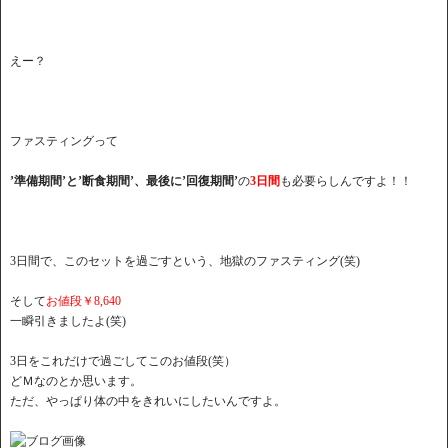
えー？
ファスティングって
’準備期間’と’断食期間’、最後に’回復期間’
の
3日間
も必要らしんですよ！！
3日間で、このセットを過ごすという、地獄のファスティング(笑)
そして
お値段￥8,640
一瞬引きましたよ(笑)
3日をこれだけで過ごしてこのお値段(笑）
どＭなのとか思います。
ただ、やっぱり体の中をきれいにしたいんですよ。