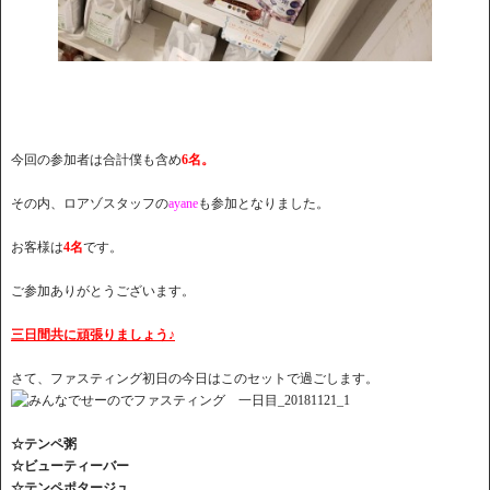
今回の参加者は合計僕も含め
6名。
その内、ロアゾスタッフの
ayane
も参加となりました。
お客様は
4名
です。
ご参加ありがとうございます。
三日間共に頑張りましょう♪
さて、ファスティング初日の今日はこのセットで過ごします。
☆テンペ粥
☆ビューティーバー
☆テンペポタージュ