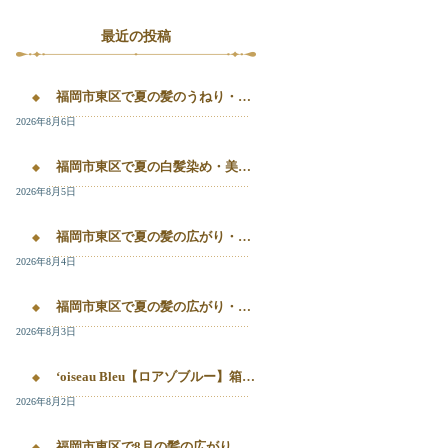
最近の投稿
福岡市東区で夏の髪のうねり・白髪染め・美容液カラーを相談するなら｜箱崎・千早のL’oiseau Bleu
2026年8月6日
福岡市東区で夏の白髪染め・美容液カラー・髪質改善を相談したい方へ｜箱崎・千早のL’oiseau Bleu
2026年8月5日
福岡市東区で夏の髪の広がり・白髪染め・美容液カラーを相談したい方へ｜箱崎・千早のL’oiseau Bleu
2026年8月4日
福岡市東区で夏の髪の広がり・白髪染め・美容液カラーを相談したい方へ｜箱崎・千早のL’oiseau Bleu
2026年8月3日
‘oiseau Bleu【ロアゾブルー】箱崎店】 福岡市東区箱崎で、夏の白髪染めやカラー後の毛先のパサつき、髪の艶不足が気になる方へ。
2026年8月2日
福岡市東区で8月の髪の広がり・白髪染め・美容液カラーを相談するなら