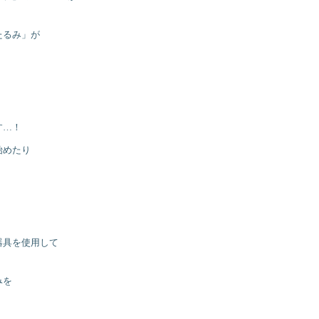
たるみ」が
す…！
始めたり
器具を使用して
みを