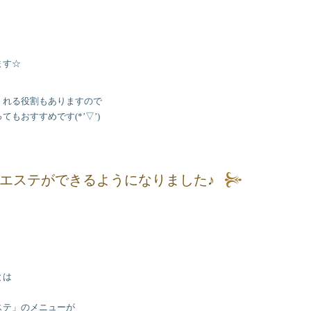
！
ます☆
くれる役割もありますので
もおすすめです(*’▽’)
エステができるようになりました♪
とは
ステ」のメニューが