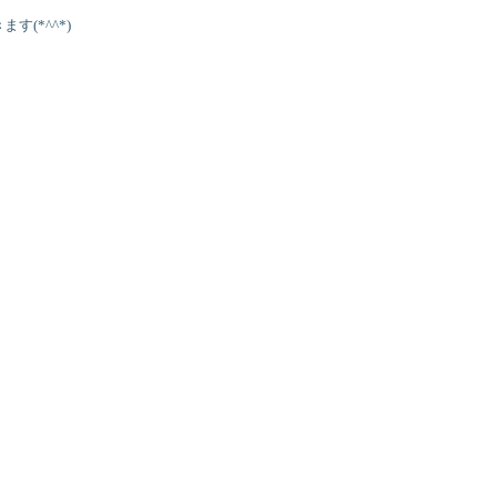
(*^^*)