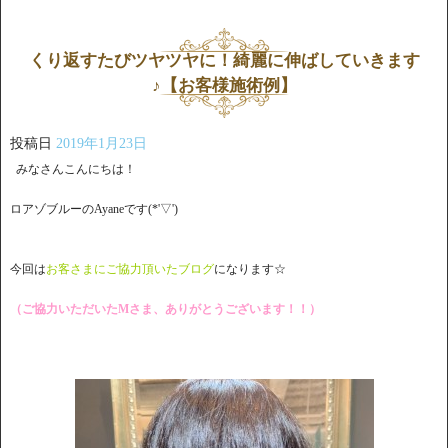
くり返すたびツヤツヤに！綺麗に伸ばしていきます
♪【お客様施術例】
投稿日
2019年1月23日
みなさんこんにちは！
ロアゾブルーのAyaneです(*'▽')
今回は
お客さまにご協力頂いたブログ
になります☆
（ご協力いただいたMさま、ありがとうございます！！）