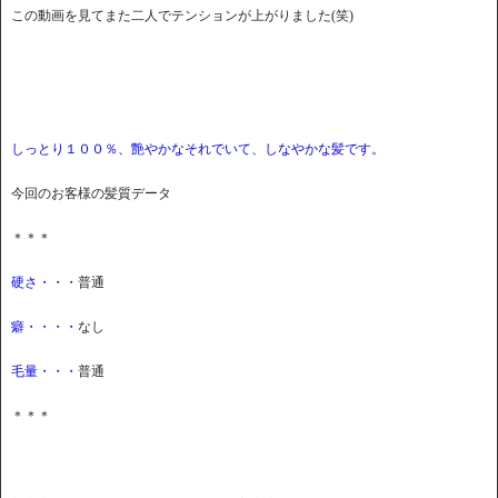
この動画を見てまた二人でテンションが上がりました(笑)
しっとり１００％、艶やかなそれでいて、しなやかな髪です。
今回のお客様の髪質データ
＊＊＊
硬さ・・・
普通
癖・・・・
なし
毛量・・・
普通
＊＊＊