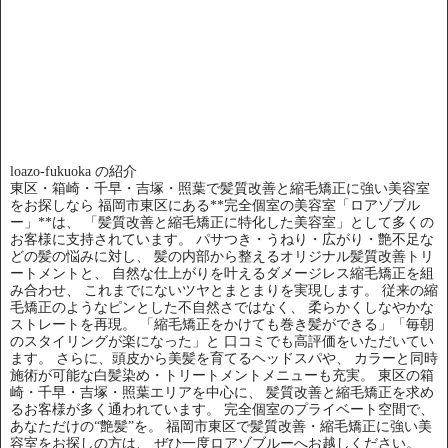
loazo-fukuoka の紹介
東区・箱崎・千早・吉塚・照葉で髪質改善と縮毛矯正に強い美容室
をお探しなら 福岡市東区にある**完全個室の美容室「ロアゾブル
ー」**は、 「髪質改善と縮毛矯正に特化した美容室」として多くの
お客様に支持されています。 パサつき・うねり・広がり・艶不足な
どの髪の悩みに対し、 髪の内部から整えるオリジナル髪質改善トリ
ートメントと、 自然な仕上がりを叶えるダメージレス縮毛矯正を組
み合わせ、 これまでにないツヤとまとまりを実現します。 従来の縮
毛矯正のようなピンとした不自然さではなく、 柔らかくしなやかな
ストレートを再現。 「縮毛矯正をかけても巻き髪ができる」「毎朝
のスタイリングが楽になった」と 口コミでも高評価をいただいてい
ます。 さらに、頭皮から美髪を育てるヘッドスパや、 カラーと同時
施術が可能な白髪染め・トリートメントメニューも充実。 東区の箱
崎・千早・吉塚・照葉エリアを中心に、 髪質改善と縮毛矯正を求め
るお客様が多く通われています。 完全個室のプライベート空間で、
あなただけの“艶髪”を。 福岡市東区で髪質改善・縮毛矯正に強い美
容室をお探しの方は、 ぜひ一度ロアゾブルーへお越しください。