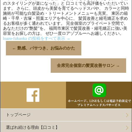
のスタイリングが楽になった」と 口コミでも高評価をいただいてい
ます。 さらに、頭皮から美髪を育てるヘッドスパや、 カラーと同時
施術が可能な白髪染め・トリートメントメニューも充実。 東区の箱
崎・千早・吉塚・照葉エリアを中心に、 髪質改善と縮毛矯正を求め
るお客様が多く通われています。 完全個室のプライベート空間で、
あなただけの“艶髪”を。 福岡市東区で髪質改善・縮毛矯正に強い美
容室をお探しの方は、 ぜひ一度ロアゾブルーへお越しください。
loazo-fukuoka の投稿をすべて表示
→
←
艶感、パサつき、お悩みのかた
全席完全個室の髪質改善サロン
→
トップページ
選ばれ続ける理由【口コミ】