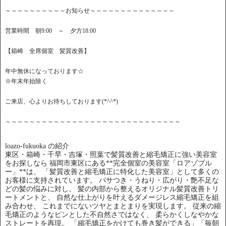
～～～～～～～～～～お知らせ～～～～～～～～～～～～～～
営業時間 朝9:00 ～ 夕方18:00
【箱崎 全席個室 髪質改善】
年中無休になっております☆
※年末年始除く
ご来店、心よりお待ちしております(*^^*)
～～～～～～～～～～～～～～～～～～～～～～～～～～～～～
loazo-fukuoka の紹介
東区・箱崎・千早・吉塚・照葉で髪質改善と縮毛矯正に強い美容室
をお探しなら 福岡市東区にある**完全個室の美容室「ロアゾブル
ー」**は、 「髪質改善と縮毛矯正に特化した美容室」として多くの
お客様に支持されています。 パサつき・うねり・広がり・艶不足な
どの髪の悩みに対し、 髪の内部から整えるオリジナル髪質改善トリ
ートメントと、 自然な仕上がりを叶えるダメージレス縮毛矯正を組
み合わせ、 これまでにないツヤとまとまりを実現します。 従来の縮
毛矯正のようなピンとした不自然さではなく、 柔らかくしなやかな
ストレートを再現。 「縮毛矯正をかけても巻き髪ができる」「毎朝