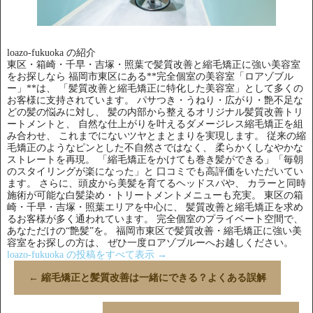
loazo-fukuoka の紹介
東区・箱崎・千早・吉塚・照葉で髪質改善と縮毛矯正に強い美容室
をお探しなら 福岡市東区にある**完全個室の美容室「ロアゾブル
ー」**は、 「髪質改善と縮毛矯正に特化した美容室」として多くの
お客様に支持されています。 パサつき・うねり・広がり・艶不足な
どの髪の悩みに対し、 髪の内部から整えるオリジナル髪質改善トリ
ートメントと、 自然な仕上がりを叶えるダメージレス縮毛矯正を組
み合わせ、 これまでにないツヤとまとまりを実現します。 従来の縮
毛矯正のようなピンとした不自然さではなく、 柔らかくしなやかな
ストレートを再現。 「縮毛矯正をかけても巻き髪ができる」「毎朝
のスタイリングが楽になった」と 口コミでも高評価をいただいてい
ます。 さらに、頭皮から美髪を育てるヘッドスパや、 カラーと同時
施術が可能な白髪染め・トリートメントメニューも充実。 東区の箱
崎・千早・吉塚・照葉エリアを中心に、 髪質改善と縮毛矯正を求め
るお客様が多く通われています。 完全個室のプライベート空間で、
あなただけの“艶髪”を。 福岡市東区で髪質改善・縮毛矯正に強い美
容室をお探しの方は、 ぜひ一度ロアゾブルーへお越しください。
loazo-fukuoka の投稿をすべて表示
→
←
縮毛矯正と髪質改善は一緒にできる？よくある誤解