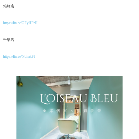
箱崎店
https://lin.ee/GFyHFrH
千早店
https://lin.ee/NbhakFf