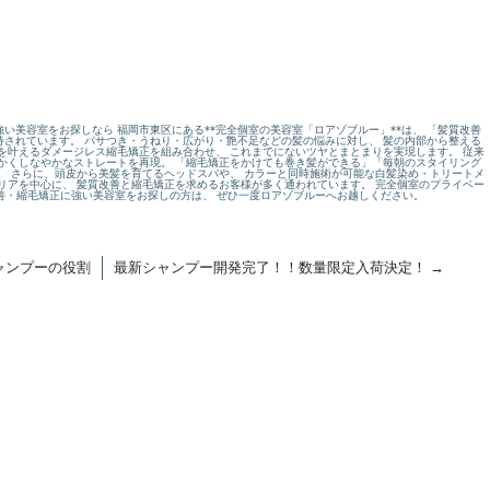
い美容室をお探しなら 福岡市東区にある**完全個室の美容室「ロアゾブルー」**は、 「髪質改善
されています。 パサつき・うねり・広がり・艶不足などの髪の悩みに対し、 髪の内部から整える
を叶えるダメージレス縮毛矯正を組み合わせ、 これまでにないツヤとまとまりを実現します。 従来
かくしなやかなストレートを再現。 「縮毛矯正をかけても巻き髪ができる」「毎朝のスタイリング
。 さらに、頭皮から美髪を育てるヘッドスパや、 カラーと同時施術が可能な白髪染め・トリートメ
リアを中心に、 髪質改善と縮毛矯正を求めるお客様が多く通われています。 完全個室のプライベー
改善・縮毛矯正に強い美容室をお探しの方は、 ぜひ一度ロアゾブルーへお越しください。
ャンプーの役割
最新シャンプー開発完了！！数量限定入荷決定！
→