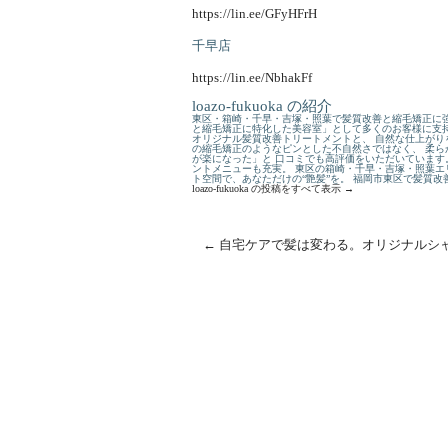
https://lin.ee/GFyHFrH
千早店
https://lin.ee/NbhakFf
loazo-fukuoka の紹介
東区・箱崎・千早・吉塚・照葉で髪質改善と縮毛矯正に強
と縮毛矯正に特化した美容室」として多くのお客様に支持
オリジナル髪質改善トリートメントと、 自然な仕上がり
の縮毛矯正のようなピンとした不自然さではなく、 柔ら
が楽になった」と 口コミでも高評価をいただいています
ントメニューも充実。 東区の箱崎・千早・吉塚・照葉エ
ト空間で、あなただけの“艶髪”を。 福岡市東区で髪質
loazo-fukuoka の投稿をすべて表示
→
←
自宅ケアで髪は変わる。オリジナルシ