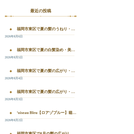
最近の投稿
福岡市東区で夏の髪のうねり・白髪染め・美容液カラーを相談するなら｜箱崎・千早のL’oiseau Bleu
2026年8月6日
福岡市東区で夏の白髪染め・美容液カラー・髪質改善を相談したい方へ｜箱崎・千早のL’oiseau Bleu
2026年8月5日
福岡市東区で夏の髪の広がり・白髪染め・美容液カラーを相談したい方へ｜箱崎・千早のL’oiseau Bleu
2026年8月4日
福岡市東区で夏の髪の広がり・白髪染め・美容液カラーを相談したい方へ｜箱崎・千早のL’oiseau Bleu
2026年8月3日
‘oiseau Bleu【ロアゾブルー】箱崎店】 福岡市東区箱崎で、夏の白髪染めやカラー後の毛先のパサつき、髪の艶不足が気になる方へ。
2026年8月2日
福岡市東区で8月の髪の広がり・白髪染め・美容液カラーを相談するなら