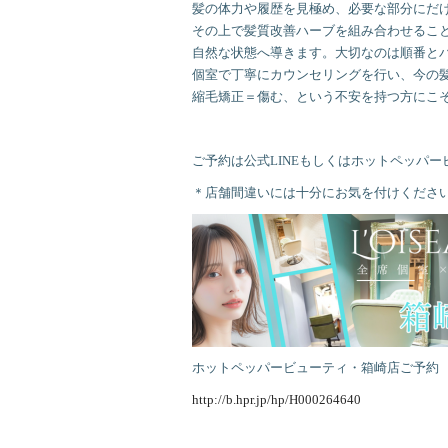
髪の体力や履歴を見極め、必要な部分にだ
その上で髪質改善ハーブを組み合わせるこ
自然な状態へ導きます。大切なのは順番と
個室で丁寧にカウンセリングを行い、今の
縮毛矯正＝傷む、という不安を持つ方にこ
ご予約は公式LINEもしくはホットペッパ
＊店舗間違いには十分にお気を付けくださ
ホットペッパービューティ・箱崎店ご予約
http://b.hpr.jp/hp/H000264640