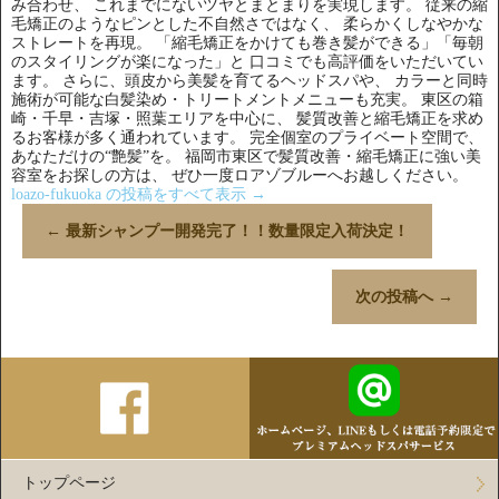
み合わせ、 これまでにないツヤとまとまりを実現します。 従来の縮
毛矯正のようなピンとした不自然さではなく、 柔らかくしなやかな
ストレートを再現。 「縮毛矯正をかけても巻き髪ができる」「毎朝
のスタイリングが楽になった」と 口コミでも高評価をいただいてい
ます。 さらに、頭皮から美髪を育てるヘッドスパや、 カラーと同時
施術が可能な白髪染め・トリートメントメニューも充実。 東区の箱
崎・千早・吉塚・照葉エリアを中心に、 髪質改善と縮毛矯正を求め
るお客様が多く通われています。 完全個室のプライベート空間で、
あなただけの“艶髪”を。 福岡市東区で髪質改善・縮毛矯正に強い美
容室をお探しの方は、 ぜひ一度ロアゾブルーへお越しください。
loazo-fukuoka の投稿をすべて表示
→
←
最新シャンプー開発完了！！数量限定入荷決定！
次の投稿へ
→
トップページ