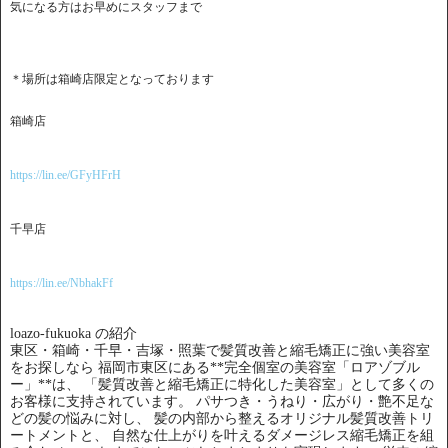
気になる方はお早めにスタッフまで
＊場所は箱崎店限定となっております
箱崎店
https://lin.ee/GFyHFrH
千早店
https://lin.ee/NbhakFf
loazo-fukuoka の紹介
東区・箱崎・千早・吉塚・照葉で髪質改善と縮毛矯正に強い美容室
をお探しなら 福岡市東区にある**完全個室の美容室「ロアゾブル
ー」**は、 「髪質改善と縮毛矯正に特化した美容室」として多くの
お客様に支持されています。 パサつき・うねり・広がり・艶不足な
どの髪の悩みに対し、 髪の内部から整えるオリジナル髪質改善トリ
ートメントと、 自然な仕上がりを叶えるダメージレス縮毛矯正を組