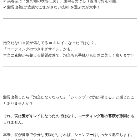
✔ 美容室で「髪の素の状態に戻す」施術を受ける（当店で対応可能）
✔ 髪質改善は“皮膜でごまかさない技術”を選ぶのが大事！
泡立たない＝髪が傷んでる or キレイになったではなく、
「コーティングのつきすぎサイン」かも。
本当に素髪から整える髪質改善で、泡立ちも手触りも自然に美しく戻ります✨
髪質改善したら「泡立たなくなった」「シャンプーの泡が消える」と感じたこ
とありませんか？
それ、実は
髪がキレイになったのではなく、コーティング剤の蓄積が原因
かも
しれません。
本来、髪が健康で余分な皮膜がなければ、シャンプーはしっかり泡立ちます。