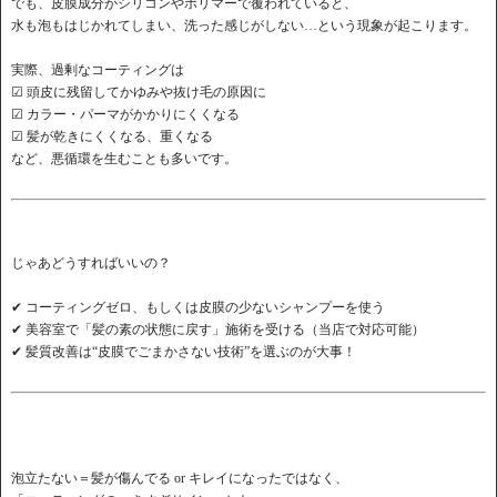
でも、皮膜成分がシリコンやポリマーで覆われていると、
水も泡もはじかれてしまい、洗った感じがしない…という現象が起こります。
実際、過剰なコーティングは
☑ 頭皮に残留してかゆみや抜け毛の原因に
☑ カラー・パーマがかかりにくくなる
☑ 髪が乾きにくくなる、重くなる
など、悪循環を生むことも多いです。
じゃあどうすればいいの？
✔ コーティングゼロ、もしくは皮膜の少ないシャンプーを使う
✔ 美容室で「髪の素の状態に戻す」施術を受ける（当店で対応可能）
✔ 髪質改善は“皮膜でごまかさない技術”を選ぶのが大事！
泡立たない＝髪が傷んでる or キレイになったではなく、