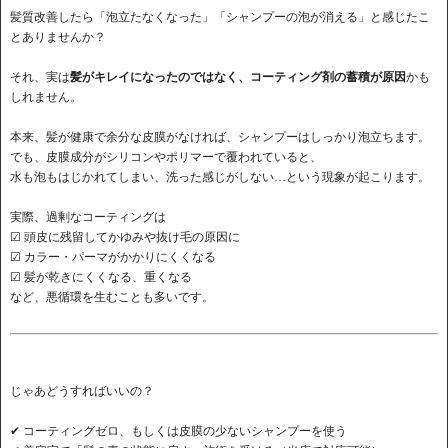
髪質改善したら「泡立たなくなった」「シャンプーの泡が消える」と感じたこ
とありませんか？
それ、実は
髪がキレイになったのではなく、コーティング剤の蓄積が原因
かも
しれません。
本来、髪が健康で余分な皮膜がなければ、シャンプーはしっかり泡立ちます。
でも、皮膜成分がシリコンやポリマーで覆われていると、
水も泡もはじかれてしまい、洗った感じがしない…という現象が起こります。
実際、過剰なコーティングは
☑ 頭皮に残留してかゆみや抜け毛の原因に
☑ カラー・パーマがかかりにくくなる
☑ 髪が乾きにくくなる、重くなる
など、悪循環を生むことも多いです。
じゃあどうすればいいの？
✔ コーティングゼロ、もしくは皮膜の少ないシャンプーを使う