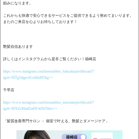
励みになります。
これからも快適で安心できるサービスをご提供できるよう努めてまいります。
またのご来店を心よりお待ちしております！
艶髪自信あります
詳しくはインスタグラムから是非ご覧ください！箱崎店
https://www.instagram.com/loiseaubleu_fukuoka/profilecard/?
igsh=MTg5djgwbGs0dzM5bg==
千早店
https://www.instagram.com/loiseaubleu_museam/profilecard/?
igsh=MXZsMm82aHF4dXF0dw==
「髪質改善専門サロン － 個室で叶える、艶髪とダメージケア」