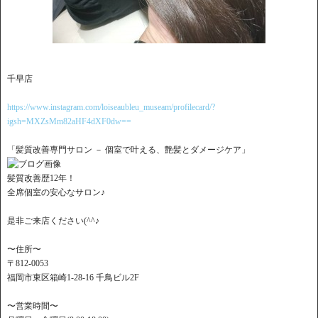
千早店
https://www.instagram.com/loiseaubleu_museam/profilecard/?
igsh=MXZsMm82aHF4dXF0dw==
「髪質改善専門サロン － 個室で叶える、艶髪とダメージケア」
髪質改善歴12年！
全席個室の安心なサロン♪
是非ご来店ください(^^♪
〜住所〜
〒812-0053
福岡市東区箱崎1-28-16 千鳥ビル2F
〜営業時間〜