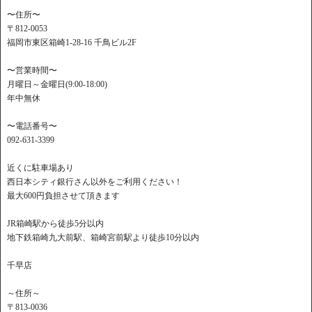
〜住所〜
〒812-0053
福岡市東区箱崎1-28-16 千鳥ビル2F
〜営業時間〜
月曜日～金曜日(9:00-18:00)
年中無休
〜電話番号〜
092-631-3399
近くに駐車場あり
西日本シティ銀行さん以外をご利用ください！
最大600円負担させて頂きます
JR箱崎駅から徒歩5分以内
地下鉄箱崎九大前駅、箱崎宮前駅より徒歩10分以内
千早店
～住所～
〒813-0036