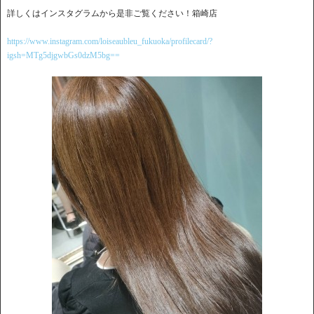
詳しくはインスタグラムから是非ご覧ください！箱崎店
https://www.instagram.com/loiseaubleu_fukuoka/profilecard/?
igsh=MTg5djgwbGs0dzM5bg==