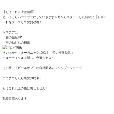
【もうこれ以上は無理】
というくらいサラサラにしていきます12月からスタートした新成分【トステ
ア】をプラスして髪質改善！
トステアは
・髪の強度UP
・癖のねじれの補正
その上から【オーガニック100%】で髪の補修効果！
キューティクルを閉じ、色落ちゼロへ！
その後、【ピールオフ】の自社開発のシャンプーシリーズ
ここまでしたら艶髪お約束♪
もうこれ以上の艶は出せません！
艶髪自信あります