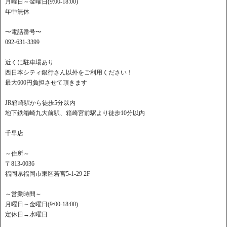
月曜日～金曜日(9:00-18:00)
年中無休
〜電話番号〜
092-631-3399
近くに駐車場あり
西日本シティ銀行さん以外をご利用ください！
最大600円負担させて頂きます
JR箱崎駅から徒歩5分以内
地下鉄箱崎九大前駅、箱崎宮前駅より徒歩10分以内
千早店
～住所～
〒813-0036
福岡県福岡市東区若宮5-1-29 2F
～営業時間～
月曜日～金曜日(9:00-18:00)
定休日→水曜日