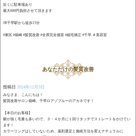
近くに駐車場あり
最大600円負担させて頂きます
JR千早駅から徒歩15分
#東区 #箱崎 #髪質改善 #全席完全個室 #縮毛矯正 #千早 ＃美容室
あなただけの髪質改善
投稿日
2024年12月5日
みなさま、こんにちは！
髪質改善サロン箱崎、千早ロアゾブルーのアカネです！
【本日のお客様】
癖が強く毛量も多いので、３・４か月に１回リタッチでストレートをかけてい
ます！
カラーリングはしていないため、薬剤選定と施術方法を変えナチュラルに