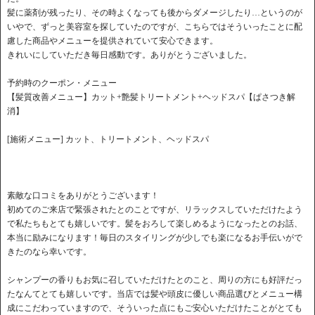
髪に薬剤が残ったり、その時よくなっても後からダメージしたり…というのが
いやで、ずっと美容室を探していたのですが、こちらではそういったことに配
慮した商品やメニューを提供されていて安心できます。
きれいにしていただき毎日感動です。ありがとうございました。
予約時のクーポン・メニュー
【髪質改善メニュー】カット+艶髪トリートメント+ヘッドスパ【ぱさつき解
消】
[施術メニュー] カット、トリートメント、ヘッドスパ
素敵な口コミをありがとうございます！
初めてのご来店で緊張されたとのことですが、リラックスしていただけたよう
で私たちもとても嬉しいです。髪をおろして楽しめるようになったとのお話、
本当に励みになります！毎日のスタイリングが少しでも楽になるお手伝いがで
きたのなら幸いです。
シャンプーの香りもお気に召していただけたとのこと、周りの方にも好評だっ
たなんてとても嬉しいです。当店では髪や頭皮に優しい商品選びとメニュー構
成にこだわっていますので、そういった点にもご安心いただけたことがとても