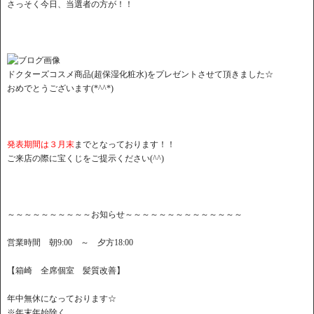
さっそく今日、当選者の方が！！
ドクターズコスメ商品(超保湿化粧水)をプレゼントさせて頂きました☆
おめでとうございます(*^^*)
発表期間は３月末
までとなっております！！
ご来店の際に宝くじをご提示ください(^^)
～～～～～～～～～～お知らせ～～～～～～～～～～～～～～
営業時間 朝9:00 ～ 夕方18:00
【箱崎 全席個室 髪質改善】
年中無休になっております☆
※年末年始除く