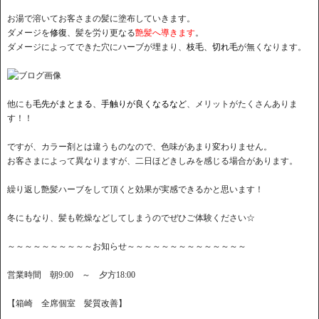
お湯で溶いてお客さまの髪に塗布していきます。
ダメージを
修復
、髪を労り更なる
艶髪へ導きます
。
ダメージによってできた穴にハーブが埋まり、
枝毛、切れ毛
が無くなります。
他にも
毛先がまとまる、手触りが良くなるなど
、メリットがたくさんありま
す！！
ですが、カラー剤とは違うものなので、色味があまり変わりません。
お客さまによって異なりますが、二日ほどきしみを感じる場合があります。
繰り返し艶髪ハーブをして頂くと効果が実感できるかと思います！
冬にもなり、髪も乾燥などしてしまうのでぜひご体験ください☆
～～～～～～～～～～お知らせ～～～～～～～～～～～～～～
営業時間 朝9:00 ～ 夕方18:00
【箱崎 全席個室 髪質改善】