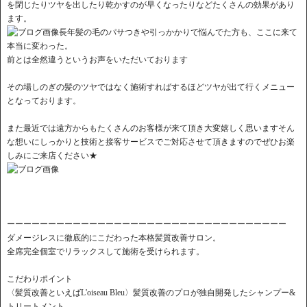
を閉じたりツヤを出したり乾かすのが早くなったりなどたくさんの効果があり
ます。
長年髪の毛のパサつきや引っかかりで悩んでた方も、ここに来て
本当に変わった。
前とは全然違うというお声をいただいております
その場しのぎの髪のツヤではなく施術すればするほどツヤが出て行くメニュー
となっております。
また最近では遠方からもたくさんのお客様が来て頂き大変嬉しく思いますそん
な想いにしっかりと技術と接客サービスでご対応させて頂きますのでぜひお楽
しみにご来店ください★
ーーーーーーーーーーーーーーーーーーーーーーーーーーーーーーーーーー
ダメージレスに徹底的にこだわった本格髪質改善サロン。
全席完全個室でリラックスして施術を受けられます。
こだわりポイント
〈髪質改善といえばL'oiseau Bleu〉髪質改善のプロが独自開発したシャンプー&
トリートメント