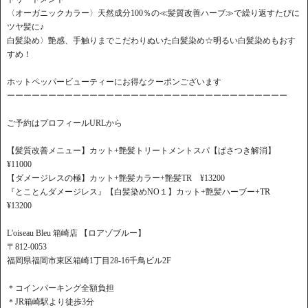
〈オーガニックカラー〉天然成分100％の≪髪質改善ハーブ≫で繰り返すたびに
ツヤ髪に♪
白髪染め〉艶感、手触りまでこだわりぬいた白髪染め☆明るい白髪染めもおす
すめ！
ホットペッパービューティーにお得なクーポンございます
ーーーーーーーーーーーーーーーーーーーーーーーーーーーーーーーーーー
ご予約はプロフィールURLから
【髪質改善メニュー】カット+艶髪トリートメントスパ【ぱさつき解消】
¥11000
【ダメージレスの極】カット+艶髪カラー+艶髪TR ¥13200
『とことんダメージレス』【白髪染めNO１】カット+艶髪ハーブー+TR
¥13200
L'oiseau Bleu 箱崎店 【ロアゾブルー】
〒812-0053
福岡県福岡市東区箱崎1丁目28-16千鳥ビル2F
＊コインパーキング全額負担
＊JR箱崎駅より徒歩3分