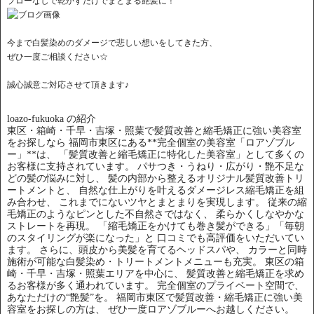
ブローなしで乾かすだけでまとまる艶髪に！
今まで白髪染めのダメージで悲しい想いをしてきた方、
ぜひ一度ご相談ください☆
誠心誠意ご対応させて頂きます♪
loazo-fukuoka の紹介
東区・箱崎・千早・吉塚・照葉で髪質改善と縮毛矯正に強い美容室
をお探しなら 福岡市東区にある**完全個室の美容室「ロアゾブル
ー」**は、 「髪質改善と縮毛矯正に特化した美容室」として多くの
お客様に支持されています。 パサつき・うねり・広がり・艶不足な
どの髪の悩みに対し、 髪の内部から整えるオリジナル髪質改善トリ
ートメントと、 自然な仕上がりを叶えるダメージレス縮毛矯正を組
み合わせ、 これまでにないツヤとまとまりを実現します。 従来の縮
毛矯正のようなピンとした不自然さではなく、 柔らかくしなやかな
ストレートを再現。 「縮毛矯正をかけても巻き髪ができる」「毎朝
のスタイリングが楽になった」と 口コミでも高評価をいただいてい
ます。 さらに、頭皮から美髪を育てるヘッドスパや、 カラーと同時
施術が可能な白髪染め・トリートメントメニューも充実。 東区の箱
崎・千早・吉塚・照葉エリアを中心に、 髪質改善と縮毛矯正を求め
るお客様が多く通われています。 完全個室のプライベート空間で、
あなただけの“艶髪”を。 福岡市東区で髪質改善・縮毛矯正に強い美
容室をお探しの方は、 ぜひ一度ロアゾブルーへお越しください。