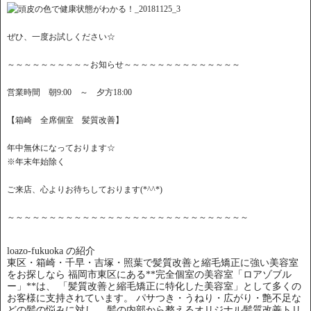
ぜひ、一度お試しください☆
～～～～～～～～～～お知らせ～～～～～～～～～～～～～～
営業時間 朝9:00 ～ 夕方18:00
【箱崎 全席個室 髪質改善】
年中無休になっております☆
※年末年始除く
ご来店、心よりお待ちしております(*^^*)
～～～～～～～～～～～～～～～～～～～～～～～～～～～～～
loazo-fukuoka の紹介
東区・箱崎・千早・吉塚・照葉で髪質改善と縮毛矯正に強い美容室
をお探しなら 福岡市東区にある**完全個室の美容室「ロアゾブル
ー」**は、 「髪質改善と縮毛矯正に特化した美容室」として多くの
お客様に支持されています。 パサつき・うねり・広がり・艶不足な
どの髪の悩みに対し、 髪の内部から整えるオリジナル髪質改善トリ