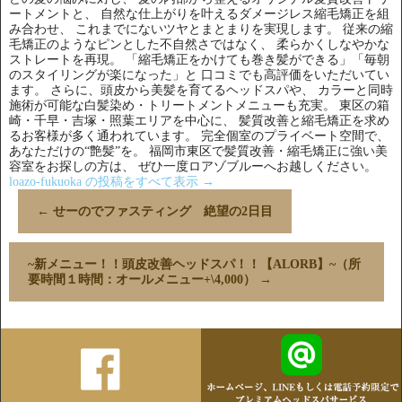
ートメントと、 自然な仕上がりを叶えるダメージレス縮毛矯正を組
み合わせ、 これまでにないツヤとまとまりを実現します。 従来の縮
毛矯正のようなピンとした不自然さではなく、 柔らかくしなやかな
ストレートを再現。 「縮毛矯正をかけても巻き髪ができる」「毎朝
のスタイリングが楽になった」と 口コミでも高評価をいただいてい
ます。 さらに、頭皮から美髪を育てるヘッドスパや、 カラーと同時
施術が可能な白髪染め・トリートメントメニューも充実。 東区の箱
崎・千早・吉塚・照葉エリアを中心に、 髪質改善と縮毛矯正を求め
るお客様が多く通われています。 完全個室のプライベート空間で、
あなただけの“艶髪”を。 福岡市東区で髪質改善・縮毛矯正に強い美
容室をお探しの方は、 ぜひ一度ロアゾブルーへお越しください。
loazo-fukuoka の投稿をすべて表示
→
←
せーのでファスティング 絶望の2日目
~新メニュー！！頭皮改善ヘッドスパ！！【ALORB】~（所
要時間１時間：オールメニュー+\4,000）
→