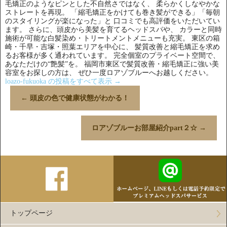
毛矯正のようなピンとした不自然さではなく、 柔らかくしなやかな
ストレートを再現。 「縮毛矯正をかけても巻き髪ができる」「毎朝
のスタイリングが楽になった」と 口コミでも高評価をいただいてい
ます。 さらに、頭皮から美髪を育てるヘッドスパや、 カラーと同時
施術が可能な白髪染め・トリートメントメニューも充実。 東区の箱
崎・千早・吉塚・照葉エリアを中心に、 髪質改善と縮毛矯正を求め
るお客様が多く通われています。 完全個室のプライベート空間で、
あなただけの“艶髪”を。 福岡市東区で髪質改善・縮毛矯正に強い美
容室をお探しの方は、 ぜひ一度ロアゾブルーへお越しください。
loazo-fukuoka の投稿をすべて表示
→
←
頭皮の色で健康状態がわかる！
ロアゾブルーお部屋紹介part２☆
→
トップページ