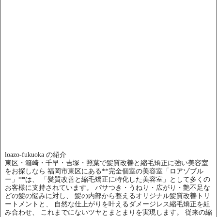
loazo-fukuoka の紹介
東区・箱崎・千早・吉塚・照葉で髪質改善と縮毛矯正に強い美容室
をお探しなら 福岡市東区にある**完全個室の美容室「ロアゾブル
ー」**は、 「髪質改善と縮毛矯正に特化した美容室」として多くの
お客様に支持されています。 パサつき・うねり・広がり・艶不足な
どの髪の悩みに対し、 髪の内部から整えるオリジナル髪質改善トリ
ートメントと、 自然な仕上がりを叶えるダメージレス縮毛矯正を組
み合わせ、 これまでにないツヤとまとまりを実現します。 従来の縮