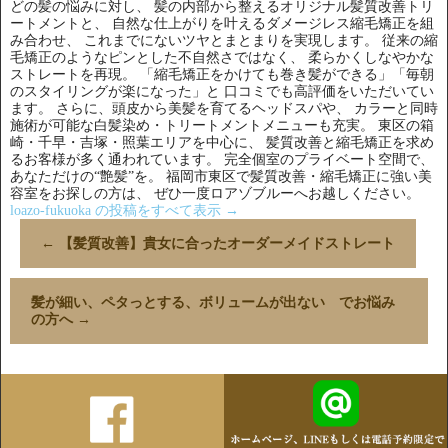
どの髪の悩みに対し、 髪の内部から整えるオリジナル髪質改善トリ
ートメントと、 自然な仕上がりを叶えるダメージレス縮毛矯正を組
み合わせ、 これまでにないツヤとまとまりを実現します。 従来の縮
毛矯正のようなピンとした不自然さではなく、 柔らかくしなやかな
ストレートを再現。 「縮毛矯正をかけても巻き髪ができる」「毎朝
のスタイリングが楽になった」と 口コミでも高評価をいただいてい
ます。 さらに、頭皮から美髪を育てるヘッドスパや、 カラーと同時
施術が可能な白髪染め・トリートメントメニューも充実。 東区の箱
崎・千早・吉塚・照葉エリアを中心に、 髪質改善と縮毛矯正を求め
るお客様が多く通われています。 完全個室のプライベート空間で、
あなただけの“艶髪”を。 福岡市東区で髪質改善・縮毛矯正に強い美
容室をお探しの方は、 ぜひ一度ロアゾブルーへお越しください。
loazo-fukuoka の投稿をすべて表示
→
←
【髪質改善】貴女に合ったオーダーメイドストレート
髪が細い、ペタっとする、ボリュームが出ない でお悩み
の方へ
→