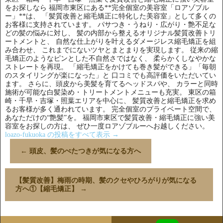
をお探しなら 福岡市東区にある**完全個室の美容室「ロアゾブル
ー」**は、 「髪質改善と縮毛矯正に特化した美容室」として多くの
お客様に支持されています。 パサつき・うねり・広がり・艶不足な
どの髪の悩みに対し、 髪の内部から整えるオリジナル髪質改善トリ
ートメントと、 自然な仕上がりを叶えるダメージレス縮毛矯正を組
み合わせ、 これまでにないツヤとまとまりを実現します。 従来の縮
毛矯正のようなピンとした不自然さではなく、 柔らかくしなやかな
ストレートを再現。 「縮毛矯正をかけても巻き髪ができる」「毎朝
のスタイリングが楽になった」と 口コミでも高評価をいただいてい
ます。 さらに、頭皮から美髪を育てるヘッドスパや、 カラーと同時
施術が可能な白髪染め・トリートメントメニューも充実。 東区の箱
崎・千早・吉塚・照葉エリアを中心に、 髪質改善と縮毛矯正を求め
るお客様が多く通われています。 完全個室のプライベート空間で、
あなただけの“艶髪”を。 福岡市東区で髪質改善・縮毛矯正に強い美
容室をお探しの方は、 ぜひ一度ロアゾブルーへお越しください。
loazo-fukuoka の投稿をすべて表示
→
←
頭皮、髪のべたつきが気になる方へ
【髪質改善】梅雨の時期、髪のクセやひろがりが気になる
方へ①【縮毛矯正】
→