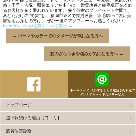
施術が可能な白髪染め・トリートメントメニューも充実。 東区の箱
崎・千早・吉塚・照葉エリアを中心に、 髪質改善と縮毛矯正を求め
るお客様が多く通われています。 完全個室のプライベート空間で、
あなただけの“艶髪”を。 福岡市東区で髪質改善・縮毛矯正に強い美
容室をお探しの方は、 ぜひ一度ロアゾブルーへお越しください。
loazo-fukuoka の投稿をすべて表示
→
←
パーマやカラーでのダメージが気になる方へ
髪のざらつきや傷みが気になる方へ
→
トップページ
選ばれ続ける理由【口コミ】
髪質改善診断