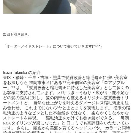
次回も引き続き、
「オーダーメイドストレート」について書いていきます(*^^*)
loazo-fukuoka の紹介
東区・箱崎・千早・吉塚・照葉で髪質改善と縮毛矯正に強い美容室
をお探しなら 福岡市東区にある**完全個室の美容室「ロアゾブル
ー」**は、 「髪質改善と縮毛矯正に特化した美容室」として多くの
お客様に支持されています。 パサつき・うねり・広がり・艶不足な
どの髪の悩みに対し、 髪の内部から整えるオリジナル髪質改善トリ
ートメントと、 自然な仕上がりを叶えるダメージレス縮毛矯正を組
み合わせ、 これまでにないツヤとまとまりを実現します。 従来の縮
毛矯正のようなピンとした不自然さではなく、 柔らかくしなやかな
ストレートを再現。 「縮毛矯正をかけても巻き髪ができる」「毎朝
のスタイリングが楽になった」と 口コミでも高評価をいただいてい
ます。 さらに、頭皮から美髪を育てるヘッドスパや、 カラーと同時