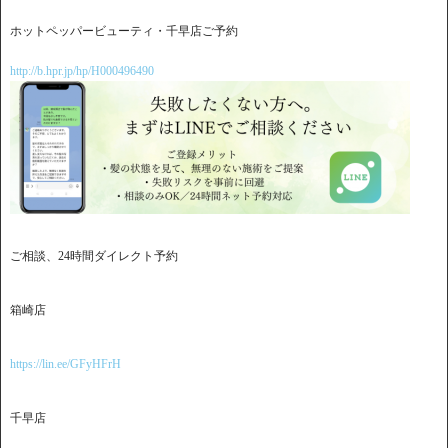
ホットペッパービューティ・千早店ご予約
http://b.hpr.jp/hp/H000496490
ご相談、24時間ダイレクト予約
箱崎店
https://lin.ee/GFyHFrH
千早店