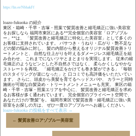
https://lin.ee/NbhakFf
loazo-fukuoka の紹介
東区・箱崎・千早・吉塚・照葉で髪質改善と縮毛矯正に強い美容室
をお探しなら 福岡市東区にある**完全個室の美容室「ロアゾブル
ー」**は、 「髪質改善と縮毛矯正に特化した美容室」として多くの
お客様に支持されています。 パサつき・うねり・広がり・艶不足な
どの髪の悩みに対し、 髪の内部から整えるオリジナル髪質改善トリ
ートメントと、 自然な仕上がりを叶えるダメージレス縮毛矯正を組
み合わせ、 これまでにないツヤとまとまりを実現します。 従来の縮
毛矯正のようなピンとした不自然さではなく、 柔らかくしなやかな
ストレートを再現。 「縮毛矯正をかけても巻き髪ができる」「毎朝
のスタイリングが楽になった」と 口コミでも高評価をいただいてい
ます。 さらに、頭皮から美髪を育てるヘッドスパや、 カラーと同時
施術が可能な白髪染め・トリートメントメニューも充実。 東区の箱
崎・千早・吉塚・照葉エリアを中心に、 髪質改善と縮毛矯正を求め
るお客様が多く通われています。 完全個室のプライベート空間で、
あなただけの“艶髪”を。 福岡市東区で髪質改善・縮毛矯正に強い美
容室をお探しの方は、 ぜひ一度ロアゾブルーへお越しください。
loazo-fukuoka の投稿をすべて表示
→
←
髪質改善ロアゾブルー美容室