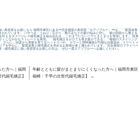
い美容室をお探しなら 福岡市東区にある**完全個室の美容室「ロアゾブルー」**は、 「髪質改善
されています。 パサつき・うねり・広がり・艶不足などの髪の悩みに対し、 髪の内部から整える
を叶えるダメージレス縮毛矯正を組み合わせ、 これまでにないツヤとまとまりを実現します。 従来
かくしなやかなストレートを再現。 「縮毛矯正をかけても巻き髪ができる」「毎朝のスタイリング
。 さらに、頭皮から美髪を育てるヘッドスパや、 カラーと同時施術が可能な白髪染め・トリートメ
リアを中心に、 髪質改善と縮毛矯正を求めるお客様が多く通われています。 完全個室のプライベー
改善・縮毛矯正に強い美容室をお探しの方は、 ぜひ一度ロアゾブルーへお越しください。
った方へ｜福岡
年齢とともに髪がまとまりにくくなった方へ｜福岡市東区
世代縮毛矯正】
箱崎・千早の次世代縮毛矯正】
→