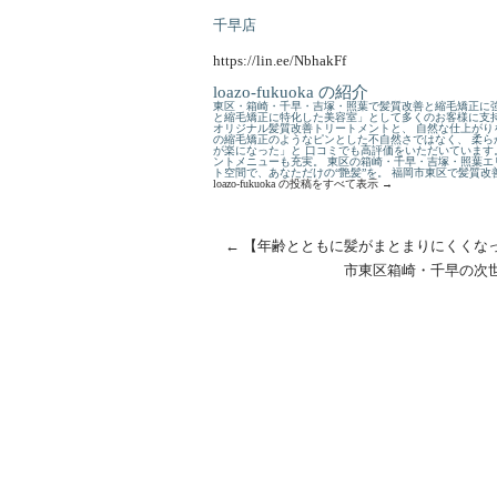
千早店
https://lin.ee/NbhakFf
loazo-fukuoka の紹介
東区・箱崎・千早・吉塚・照葉で髪質改善と縮毛矯正に強
と縮毛矯正に特化した美容室」として多くのお客様に支持
オリジナル髪質改善トリートメントと、 自然な仕上がり
の縮毛矯正のようなピンとした不自然さではなく、 柔ら
が楽になった」と 口コミでも高評価をいただいています
ントメニューも充実。 東区の箱崎・千早・吉塚・照葉エ
ト空間で、あなただけの“艶髪”を。 福岡市東区で髪質
loazo-fukuoka の投稿をすべて表示
→
←
【年齢とともに髪がまとまりにくくな
市東区箱崎・千早の次