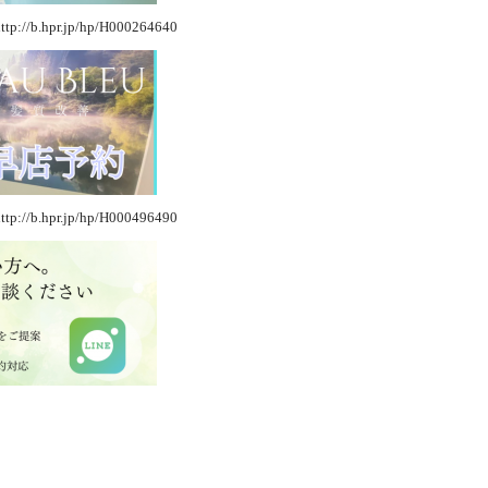
ttp://b.hpr.jp/hp/H000264640
ttp://b.hpr.jp/hp/H000496490