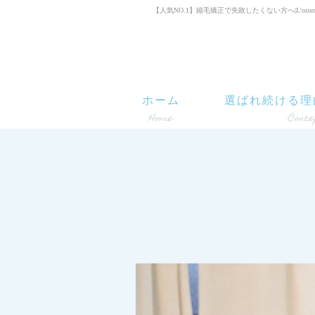
【人気NO.1】縮毛矯正で失敗したくない方へ|L'oiseau 
ホーム
選ばれ続ける理