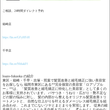
ご相談、24時間ダイレクト予約
箱崎店
https://lin.ee/GFyHFrH
千早店
https://lin.ee/NbhakFf
loazo-fukuoka の紹介
東区・箱崎・千早・吉塚・照葉で髪質改善と縮毛矯正に強い美容室
をお探しなら 福岡市東区にある**完全個室の美容室「ロアゾブル
ー」**は、 「髪質改善と縮毛矯正に特化した美容室」として多くの
お客様に支持されています。 パサつき・うねり・広がり・艶不足な
どの髪の悩みに対し、 髪の内部から整えるオリジナル髪質改善トリ
ートメントと、 自然な仕上がりを叶えるダメージレス縮毛矯正を組
み合わせ、 これまでにないツヤとまとまりを実現します。 従来の縮
毛矯正のようなピンとした不自然さではなく、 柔らかくしなやかな