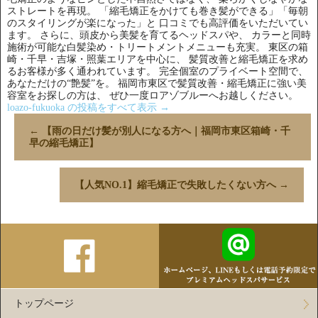
ストレートを再現。 「縮毛矯正をかけても巻き髪ができる」「毎朝
のスタイリングが楽になった」と 口コミでも高評価をいただいてい
ます。 さらに、頭皮から美髪を育てるヘッドスパや、 カラーと同時
施術が可能な白髪染め・トリートメントメニューも充実。 東区の箱
崎・千早・吉塚・照葉エリアを中心に、 髪質改善と縮毛矯正を求め
るお客様が多く通われています。 完全個室のプライベート空間で、
あなただけの“艶髪”を。 福岡市東区で髪質改善・縮毛矯正に強い美
容室をお探しの方は、 ぜひ一度ロアゾブルーへお越しください。
loazo-fukuoka の投稿をすべて表示
→
←
【雨の日だけ髪が別人になる方へ｜福岡市東区箱崎・千
早の縮毛矯正】
【人気NO.1】縮毛矯正で失敗したくない方へ
→
トップページ